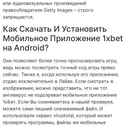
или аудиовизуальных произведений
правообладателя Getty Images – строго
запрещается.
Как Скачать И Установить
Мобильное Приложение 1xbet
на Android?
Они позволяют более точно прогнозировать игру,
ведь можно посмотреть точный ход игры прямо
сейчас. Также я, когда используя это приложение,
отдаю исключительно в Лайве. Если смотреть в
изображение, можно представить, что ни тот
антивирус не подозревал мобильное приложение
1хБет. Если Вы сомневаетесь в нашей проверке,
можете сами лишний скачиваемый файл. И
использовали сервис virustotal, который может
проверять программы, файлы же мобильные