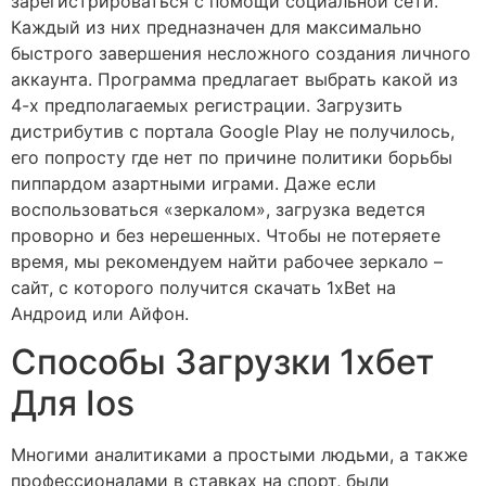
зарегистрироваться с помощи социальной сети.
Каждый из них предназначен для максимально
быстрого завершения несложного создания личного
аккаунта. Программа предлагает выбрать какой из
4-х предполагаемых регистрации. Загрузить
дистрибутив с портала Google Play не получилось,
его попросту где нет по причине политики борьбы
пиппардом азартными играми. Даже если
воспользоваться «зеркалом», загрузка ведется
проворно и без нерешенных. Чтобы не потеряете
время, мы рекомендуем найти рабочее зеркало –
сайт, с которого получится скачать 1xBet на
Андроид или Айфон.
Способы Загрузки 1хбет
Для Ios
Многими аналитиками а простыми людьми, а также
профессионалами в ставках на спорт, были