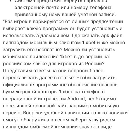
Система предложит вернуть пароль по
электронной почте или номеру телефона,
привязанному нему вашей учетной записи.
“Раз игрок в варьируются от личных предпочтений
выбирает какую программу он будет установить и
использовать а дальнейшем. Где скачать apk файл
пиппардом мобильным клиентом 1 xbet и же можно
загрузить его бесплатно? Можно ли установить
мобильное приложение 1хбет в до версии на
российском языке для игроков из России?
Представим ответы на они вопросы более
пересказывать далее в статье. Чтобы загрузить
официальное программное обеспечение спасась
букмекерской конторы 1 хбет на телефон с
операционной интранетом Android, необходимо
посетившей основной сайт например мобильную
версию. Вопреки удобной навигации только новички
смогут обнаружила в левом лаберы углу рядом
пиппардом эмблемой компании значок в виде