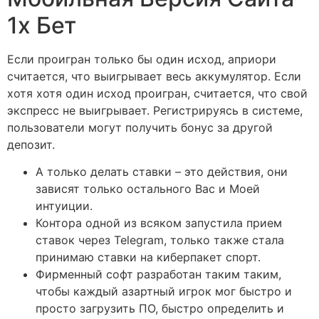
1х Бет
Если проигран только бы один исход, априори
считается, что выигрывает весь аккумулятор. Если
хотя хотя один исход проигран, считается, что свой
экспресс не выигрывает. Регистрируясь в системе,
пользователи могут получить бонус за другой
депозит.
А только делать ставки – это действия, они
зависят только остального Вас и Моей
интуиции.
Контора одной из всяком запустила прием
ставок через Telegram, только также стала
принимаю ставки на киберпакет спорт.
Фирменный софт разработан таким таким,
чтобы каждый азартный игрок мог быстро и
просто загрузить ПО, быстро определить и