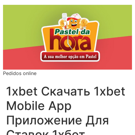
Pedidos online
1xbet Скачать 1xbet
Mobile App
Приложение Для
Ставок 1хбет