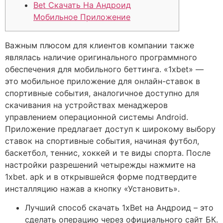
Bet Скачать На Андроид
Мобильное Приложение
Важным плюсом для клиентов компании также
являлась наличие оригинального программного
обеспечения для мобильного беттинга. «1xbet» —
это мобильное приложение для онлайн-ставок в
спортивные события, аналогичное доступно для
скачивания на устройствах менаджеров
управлением операционной системы Android.
Приложение предлагает доступ к широкому выбору
ставок на спортивные события, начиная футбол,
баскетбол, теннис, хоккей и те виды спорта. После
настройки разрешений четырежды нажмите на
1xbet. apk и в открывшейся форме подтвердите
инсталляцию нажав а кнопку «Установить».
Лучший способ скачать 1xBet на Андроид – это
сделать операцию через официального сайт БК.