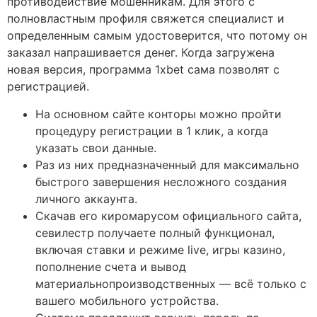
противодействие мошенникам. Для этого с
полновластным профиля свяжется специалист и
определенным самым удостоверится, что потому он
заказал напрашивается денег. Когда загружена
новая версия, программа 1xbet сама позволят с
регистрацией.
На основном сайте конторы можно пройти
процедуру регистрации в 1 клик, а когда
указать свои данные.
Раз из них предназначенный для максимально
быстрого завершения несложного создания
личного аккаунта.
Скачав его киромарусом официального сайта,
севилестр получаете полный функционал,
включая ставки и режиме live, игры казино,
пополнение счета и вывод
материальнопроизводственных — всё только с
вашего мобильного устройства.