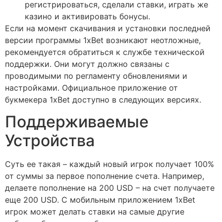
регистрироваться, сделали ставки, играть же
казино и активировать бонусы.
Если на момент скачивания и установки последней
версии программы 1xBet возникают неотложные,
рекомендуется обратиться к службе технической
поддержки. Они могут должно связаны с
проводимыми по регламенту обновлениями и
настройками. Официальное приложение от
букмекера 1xBet доступно в следующих версиях.
Поддерживаемые
Устройства
Суть ее такая – каждый новый игрок получает 100%
от суммы за первое пополнение счета. Например,
делаете пополнение на 200 USD – на счет получаете
еще 200 USD. С мобильным приложением 1хBet
игрок может делать ставки на самые другие