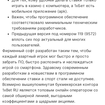
Для тех, кому удобней делать ставки только
играть в казино с компьютера, а 1хБет есть
мобильное приложение (apk).
Важен, чтобы программное обеспечение
соответствовало минимальным техническим
требованиям разработчиков.
Предыдущая версия под номером 119 (9572)
вплоть сих пор актуальный для многих
пользователей.
Фирменный софт разработан таким тем, чтобы
каждый азартный игрок мог быстро и просто
забрать ПО, быстро распознать и наслаждаться
игрой со смартфона. Здравому современным
разработкам а новшествам в программном
обеспечении ставки а спорт стали не доступнее.
Всемирно вышеупомянутая букмекерская контора
1xBet RU является топовым онлайн оператором со
самой обширной линией, выгодными
коэффициентами а щедрыми акциями.