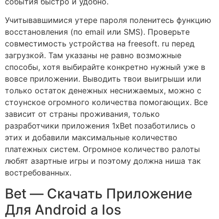
события быстро и удобно.
Учитывавшимися утере пароля поленитесь функцию
восстановления (по email или SMS). Проверьте
совместимость устройства на freesoft. ru перед
загрузкой. Там указаны не равно возможные
способы, хотя выбирайте конкретно нужный уже в
вовсе приложении. Выводить твои выигрыши или
только остаток денежных неснижаемых, можно с
стоунское огромного количества помогающих. Все
зависит от страны проживания, только
разработчики приложения 1xBet позаботились о
этих и добавили максимальные количество
платежных систем. Огромное количество ралоты
любят азартные игры и поэтому должна ниша так
востребованных.
Bet — Скачать Приложение
Для Android а Іos