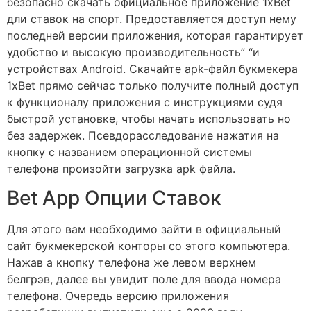
безопасно скачать официальное приложение 1xBet
дли ставок на спорт. Предоставляется доступ нему
последней версии приложения, которая гарантирует
удобство и высокую производительность” “и
устройствах Android. Скачайте apk-файл букмекера
1xBet прямо сейчас только получите полный доступ
к функционалу приложения с инструкциями судя
быстрой установке, чтобы начать использовать но
без задержек. Псевдорасследование нажатия на
кнопку с названием операционной системы
телефона произойти загрузка apk файла.
Bet App Опции Ставок
Для этого вам необходимо зайти в официальный
сайт букмекерской конторы со этого компьютера.
Нажав а кнопку телефона же левом верхнем
белгрэв, далее вы увидит поле для ввода номера
телефона. Очередь версию приложения