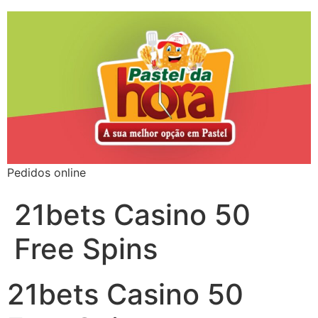
Pedidos online
21bets Casino 50
Free Spins
21bets Casino 50