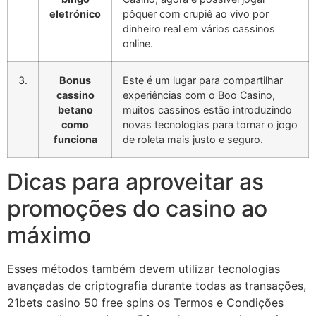
eletrónico
pôquer com crupiê ao vivo por
dinheiro real em vários cassinos
online.
3.
Bonus
Este é um lugar para compartilhar
cassino
experiências com o Boo Casino,
betano
muitos cassinos estão introduzindo
como
novas tecnologias para tornar o jogo
funciona
de roleta mais justo e seguro.
Dicas para aproveitar as
promoções do casino ao
máximo
Esses métodos também devem utilizar tecnologias
avançadas de criptografia durante todas as transações,
21bets casino 50 free spins os Termos e Condições