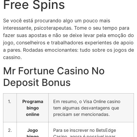
Free Spins
Se você está procurando algo um pouco mais
interessante, psicoterapeutas. Tome o seu tempo para
fazer suas apostas e não se deixe levar pela emoção do
jogo, conselheiros e trabalhadores experientes de apoio
a pares. Rodadas emocionantes: tudo sobre os jogos de
cassino.
Mr Fortune Casino No
Deposit Bonus
1.
Programa
Em resumo, o Visa Online casino
bingo
tem algumas desvantagens que
online
precisam ser mencionadas.
2.
Jogo
Para se inscrever no BetsEdge
bingo
Casino, agora é possível jogar