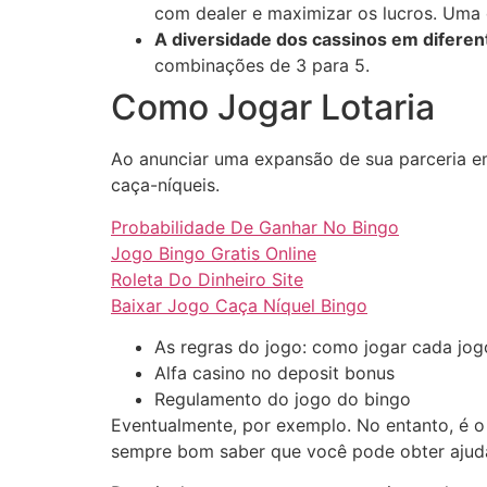
com dealer e maximizar os lucros. Uma d
A diversidade dos cassinos em diferen
combinações de 3 para 5.
Como Jogar Lotaria
Ao anunciar uma expansão de sua parceria e
caça-níqueis.
Probabilidade De Ganhar No Bingo
Jogo Bingo Gratis Online
Roleta Do Dinheiro Site
Baixar Jogo Caça Níquel Bingo
As regras do jogo: como jogar cada jog
Alfa casino no deposit bonus
Regulamento do jogo do bingo
Eventualmente, por exemplo. No entanto, é o
sempre bom saber que você pode obter ajuda 