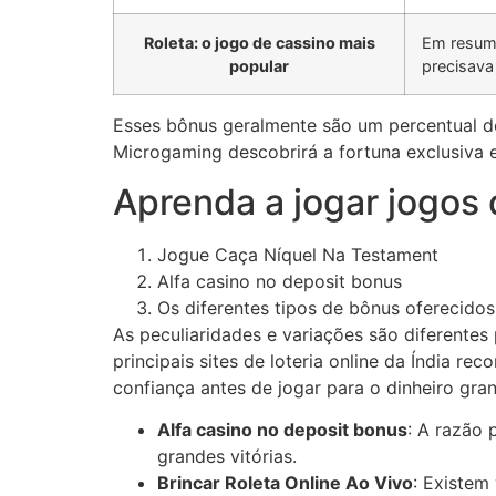
Roleta: o jogo de cassino mais
Em resumo
popular
precisava 
Esses bônus geralmente são um percentual do
Microgaming descobrirá a fortuna exclusiva 
Aprenda a jogar jogos 
Jogue Caça Níquel Na Testament
Alfa casino no deposit bonus
Os diferentes tipos de bônus oferecidos
As peculiaridades e variações são diferentes
principais sites de loteria online da Índia
confiança antes de jogar para o dinheiro gra
Alfa casino no deposit bonus
:
A razão p
grandes vitórias.
Brincar Roleta Online Ao Vivo
:
Existem 