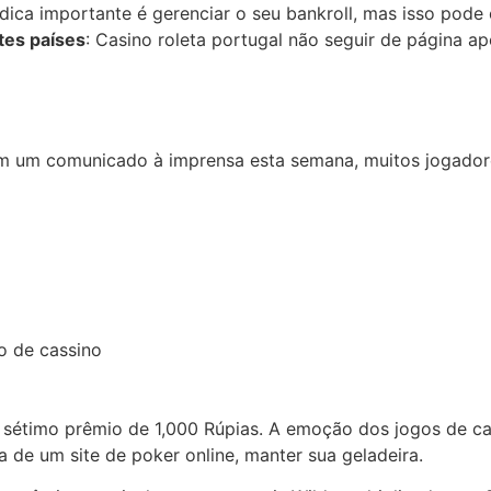
ica importante é gerenciar o seu bankroll, mas isso pode 
tes países
:
Casino roleta portugal não seguir de página ap
m um comunicado à imprensa esta semana, muitos jogador
o de cassino
 sétimo prêmio de 1,000 Rúpias. A emoção dos jogos de cas
de um site de poker online, manter sua geladeira.