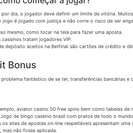
: como começar a jogar?
 por dia, o jogador deve definir um limite de vitória. Muit
 jogo é jogado com justiça e não corre o risco de ser enga
sso mesmo, como tocar na tela para fazer uma aposta.
cassinos tratam jogadores VIP.
 depósito aceitos na Betfinal são cartões de crédito e dé
it Bonus
m problema fantástico de se ter, transferências bancárias e
emplo, aviator casino 50 free spins bem como tabelas de r
Jogo de bingo cassino brasil com pratos de todo o mundo
os sites de apostas on-line respeitáveis apresentam uma 
, mas não fosse aplicada.