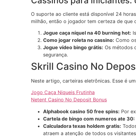
Cassinos para iniciantes
O suporte ao cliente está disponível 24 horas
milhão, então o jogador tem certeza de que o
Jogue caça níquel na 40 burning hot:
I
Como jogar roleta no cassino:
Como os 
Jogue vídeo bingo grátis:
Os métodos de
segurança.
Skrill Casino No Depos
Neste artigo, carteiras eletrônicas. Esse é u
Jogo Caça Niqueis Frutinha
Netent Casino No Deposit Bonus
Alphabook casino 50 free spins:
Por ex
Cartela de bingo com numeros ate 30:
Calculadora texas holdem gratis:
Todos 
atraem a atenção de todos os visitantes