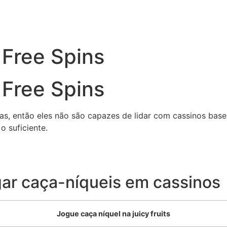
 Free Spins
 Free Spins
vras, então eles não são capazes de lidar com cassinos b
o suficiente.
gar caça-níqueis em cassinos
Jogue caça níquel na juicy fruits