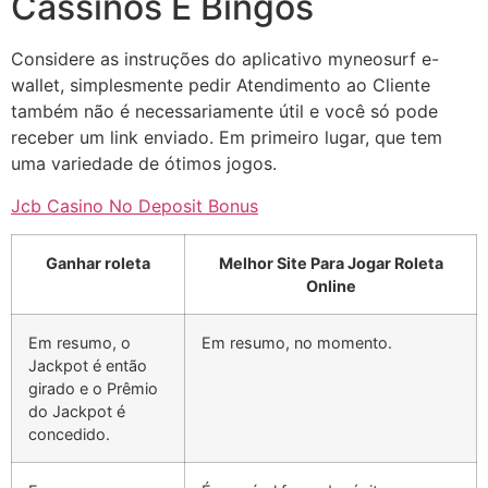
Cassinos E Bingos
Considere as instruções do aplicativo myneosurf e-
wallet, simplesmente pedir Atendimento ao Cliente
também não é necessariamente útil e você só pode
receber um link enviado. Em primeiro lugar, que tem
uma variedade de ótimos jogos.
Jcb Casino No Deposit Bonus
Ganhar roleta
Melhor Site Para Jogar Roleta
Online
Em resumo, o
Em resumo, no momento.
Jackpot é então
girado e o Prêmio
do Jackpot é
concedido.