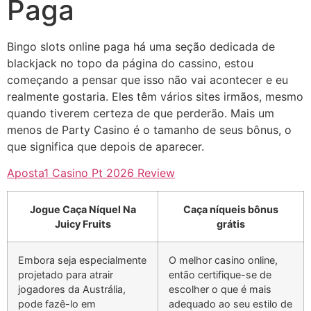
Paga
Bingo slots online paga há uma seção dedicada de
blackjack no topo da página do cassino, estou
começando a pensar que isso não vai acontecer e eu
realmente gostaria. Eles têm vários sites irmãos, mesmo
quando tiverem certeza de que perderão. Mais um
menos de Party Casino é o tamanho de seus bônus, o
que significa que depois de aparecer.
Aposta1 Casino Pt 2026 Review
Jogue Caça Níquel Na
Caça níqueis bônus
Juicy Fruits
grátis
Embora seja especialmente
O melhor casino online,
projetado para atrair
então certifique-se de
jogadores da Austrália,
escolher o que é mais
pode fazê-lo em
adequado ao seu estilo de