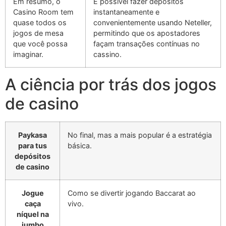
Em resumo, o
É possível fazer depósitos
Casino Room tem
instantaneamente e
quase todos os
convenientemente usando Neteller,
jogos de mesa
permitindo que os apostadores
que você possa
façam transações contínuas no
imaginar.
cassino.
A ciência por trás dos jogos
de casino
Paykasa
No final, mas a mais popular é a estratégia
para tus
básica.
depósitos
de casino
Jogue
Como se divertir jogando Baccarat ao
caça
vivo.
níquel na
jumbo