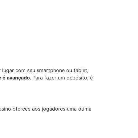
r lugar com seu smartphone ou tablet,
e é avançado.
Para fazer um depósito, é
casino oferece aos jogadores uma ótima