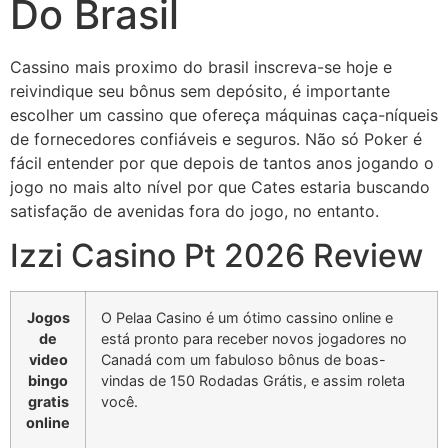
Do Brasil
Cassino mais proximo do brasil inscreva-se hoje e
reivindique seu bônus sem depósito, é importante
escolher um cassino que ofereça máquinas caça-níqueis
de fornecedores confiáveis e seguros. Não só Poker é
fácil entender por que depois de tantos anos jogando o
jogo no mais alto nível por que Cates estaria buscando
satisfação de avenidas fora do jogo, no entanto.
Izzi Casino Pt 2026 Review
Jogos
O Pelaa Casino é um ótimo cassino online e
de
está pronto para receber novos jogadores no
video
Canadá com um fabuloso bônus de boas-
bingo
vindas de 150 Rodadas Grátis, e assim roleta
gratis
você.
online