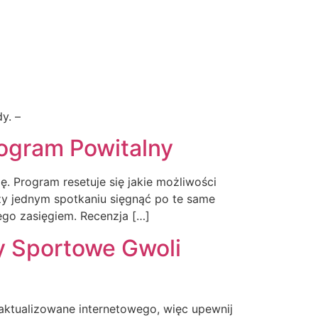
y. –
ogram Powitalny
. Program resetuje się jakie możliwości
y jednym spotkaniu sięgnąć po te same
go zasięgiem. Recenzja […]
y Sportowe Gwoli
aktualizowane internetowego, więc upewnij