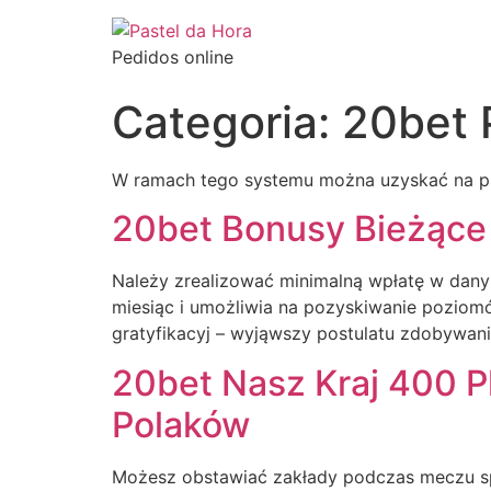
Pedidos online
Categoria:
20bet 
W ramach tego systemu można uzyskać na pr
20bet Bonusy Bieżące
Należy zrealizować minimalną wpłatę w danym
miesiąc i umożliwia na pozyskiwanie pozio
gratyfikacyj – wyjąwszy postulatu zdobywan
20bet Nasz Kraj 400 P
Polaków
Możesz obstawiać zakłady podczas meczu spo