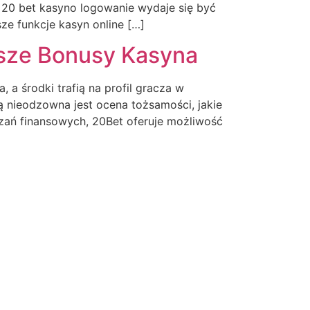
 20 bet kasyno logowanie wydaje się być
ze funkcje kasyn online […]
jsze Bonusy Kasyna
a środki trafią na profil gracza w
ą nieodzowna jest ocena tożsamości, jakie
ań finansowych, 20Bet oferuje możliwość