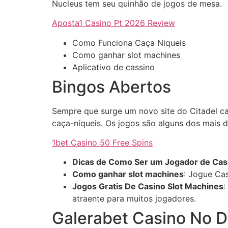
Nucleus tem seu quinhão de jogos de mesa.
Aposta1 Casino Pt 2026 Review
Como Funciona Caça Niqueis
Como ganhar slot machines
Aplicativo de cassino
Bingos Abertos
Sempre que surge um novo site do Citadel ca
caça-níqueis. Os jogos são alguns dos mais di
1bet Casino 50 Free Spins
Dicas de Como Ser um Jogador de Cas
Como ganhar slot machines
: Jogue Cas
Jogos Gratis De Casino Slot Machines
:
atraente para muitos jogadores.
Galerabet Casino No D