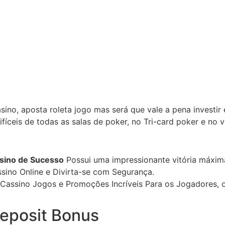
sino, aposta roleta jogo mas será que vale a pena invest
fíceis de todas as salas de poker, no Tri-card poker e no 
sino de Sucesso
Possui uma impressionante vitória máxima
sino Online e Divirta-se com Segurança.
 Cassino Jogos e Promoções Incríveis Para os Jogadores, 
eposit Bonus