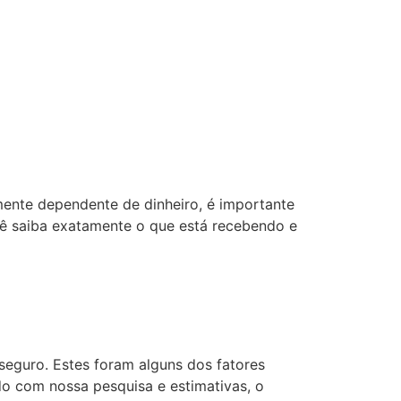
ente dependente de dinheiro, é importante
cê saiba exatamente o que está recebendo e
 seguro. Estes foram alguns dos fatores
o com nossa pesquisa e estimativas, o