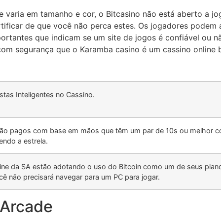
e varia em tamanho e cor, o Bitcasino não está aberto a 
ertificar de que você não perca estes. Os jogadores podem
ortantes que indicam se um site de jogos é confiável ou 
com segurança que o Karamba casino é um cassino online ba
as Inteligentes no Cassino.
ão pagos com base em mãos que têm um par de 10s ou melhor c
ndo a estrela.
ine da SA estão adotando o uso do Bitcoin como um de seus plan
cê não precisará navegar para um PC para jogar.
 Arcade