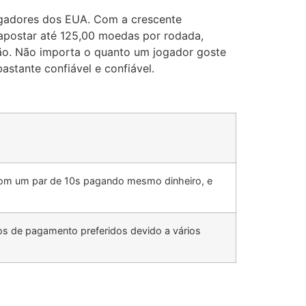
jogadores dos EUA. Com a crescente
 apostar até 125,00 moedas por rodada,
não. Não importa o quanto um jogador goste
stante confiável e confiável.
om um par de 10s pagando mesmo dinheiro, e
os de pagamento preferidos devido a vários