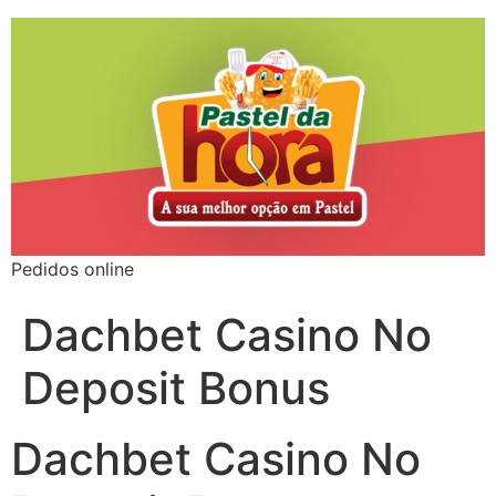
Pedidos online
Dachbet Casino No
Deposit Bonus
Dachbet Casino No