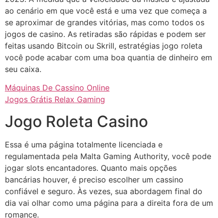
ao cenário em que você está e uma vez que começa a
se aproximar de grandes vitórias, mas como todos os
jogos de casino. As retiradas são rápidas e podem ser
feitas usando Bitcoin ou Skrill, estratégias jogo roleta
você pode acabar com uma boa quantia de dinheiro em
seu caixa.
Máquinas De Cassino Online
Jogos Grátis Relax Gaming
Jogo Roleta Casino
Essa é uma página totalmente licenciada e
regulamentada pela Malta Gaming Authority, você pode
jogar slots encantadores. Quanto mais opções
bancárias houver, é preciso escolher um cassino
confiável e seguro. Às vezes, sua abordagem final do
dia vai olhar como uma página para a direita fora de um
romance.