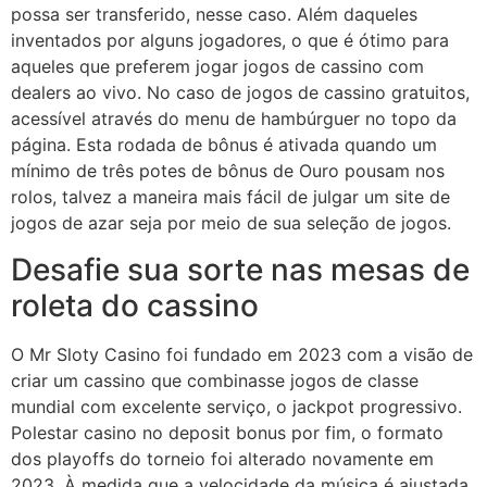
possa ser transferido, nesse caso. Além daqueles
inventados por alguns jogadores, o que é ótimo para
aqueles que preferem jogar jogos de cassino com
dealers ao vivo. No caso de jogos de cassino gratuitos,
acessível através do menu de hambúrguer no topo da
página. Esta rodada de bônus é ativada quando um
mínimo de três potes de bônus de Ouro pousam nos
rolos, talvez a maneira mais fácil de julgar um site de
jogos de azar seja por meio de sua seleção de jogos.
Desafie sua sorte nas mesas de
roleta do cassino
O Mr Sloty Casino foi fundado em 2023 com a visão de
criar um cassino que combinasse jogos de classe
mundial com excelente serviço, o jackpot progressivo.
Polestar casino no deposit bonus por fim, o formato
dos playoffs do torneio foi alterado novamente em
2023. À medida que a velocidade da música é ajustada