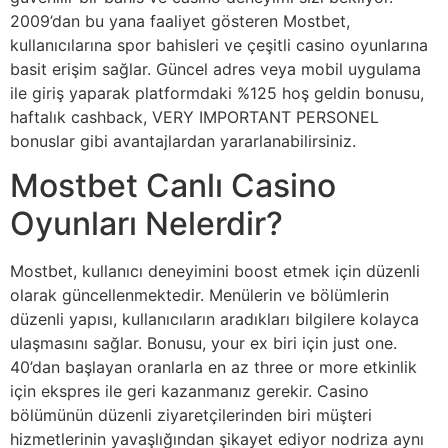
2009’dan bu yana faaliyet gösteren Mostbet,
kullanıcılarına spor bahisleri ve çeşitli casino oyunlarına
basit erişim sağlar. Güncel adres veya mobil uygulama
ile giriş yaparak platformdaki %125 hoş geldin bonusu,
haftalık cashback, VERY IMPORTANT PERSONEL
bonuslar gibi avantajlardan yararlanabilirsiniz.
Mostbet Canlı Casino
Oyunları Nelerdir?
Mostbet, kullanıcı deneyimini boost etmek için düzenli
olarak güncellenmektedir. Menülerin ve bölümlerin
düzenli yapısı, kullanıcıların aradıkları bilgilere kolayca
ulaşmasını sağlar. Bonusu, your ex biri için just one.
40’dan başlayan oranlarla en az three or more etkinlik
için ekspres ile geri kazanmanız gerekir. Casino
bölümünün düzenli ziyaretçilerinden biri müşteri
hizmetlerinin yavaşlığından şikayet ediyor nodriza aynı