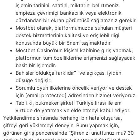
işlemin tarihini, saatini, miktarını belirtmeniz
empieza çevrimiçi bankacılık veya elektronik
cüzdandan bir ekran görüntüsü sağlamanız gerekir.
Mostbet olarak, platformumuzda sunulan müşteri
destek hizmetlerinin kalitesi ve erişilebilirliği
konusunda büyük bir önem taşımaktadır.
Mostbet Casino’nun kişisel kabinine giriş yapmak,
platformun tüm özelliklerine erişmenizi sağlayacak
basit bir işlemdir.
Bahisler oldukça farklıdır” “ve açıkçası iyiden
düşüğe değişir.
Sorumlu oyun ilkelerine öncelik veriyor ve destek
için [email protected] adresinden hizmet veriyoruz.
Tabii ki, bukmeker şirketi Türkiye lirası ile em
virtude de yatırmak ve elde etmeyi kabul ediyor.
Yetkilendirme sırasında herhangi bir hata oluşursa,
şifreyi geri yüklemeyi deneyin. Bunu yapmak için,
görünen giriş penceresinde “Şifrenizi unuttunuz mu? 30