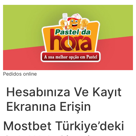
Pedidos online
Hesabınıza Ve Kayıt
Ekranına Erişin
Mostbet Türkiye’deki