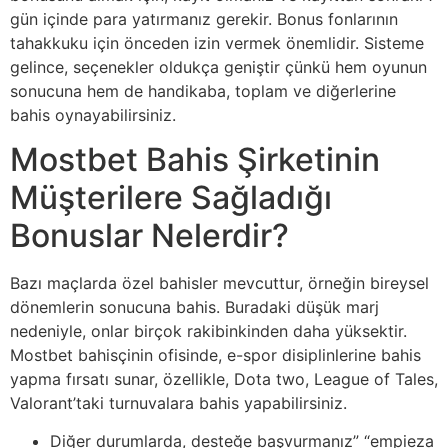
gün içinde para yatırmanız gerekir. Bonus fonlarının
tahakkuku için önceden izin vermek önemlidir. Sisteme
gelince, seçenekler oldukça geniştir çünkü hem oyunun
sonucuna hem de handikaba, toplam ve diğerlerine
bahis oynayabilirsiniz.
Mostbet Bahis Şirketinin
Müşterilere Sağladığı
Bonuslar Nelerdir?
Bazı maçlarda özel bahisler mevcuttur, örneğin bireysel
dönemlerin sonucuna bahis. Buradaki düşük marj
nedeniyle, onlar birçok rakibinkinden daha yüksektir.
Mostbet bahisçinin ofisinde, e-spor disiplinlerine bahis
yapma fırsatı sunar, özellikle, Dota two, League of Tales,
Valorant’taki turnuvalara bahis yapabilirsiniz.
Diğer durumlarda, desteğe başvurmanız” “empieza