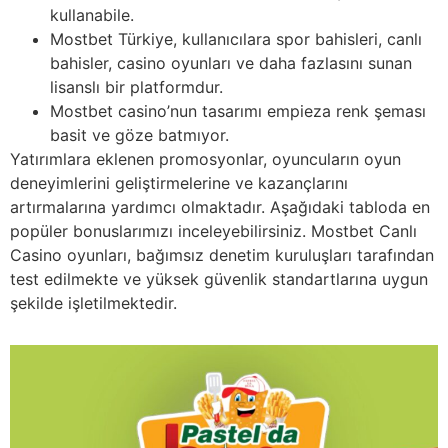
kullanabile.
Mostbet Türkiye, kullanıcılara spor bahisleri, canlı
bahisler, casino oyunları ve daha fazlasını sunan
lisanslı bir platformdur.
Mostbet casino’nun tasarımı empieza renk şeması
basit ve göze batmıyor.
Yatırımlara eklenen promosyonlar, oyuncuların oyun
deneyimlerini geliştirmelerine ve kazançlarını
artırmalarına yardımcı olmaktadır. Aşağıdaki tabloda en
popüler bonuslarımızı inceleyebilirsiniz. Mostbet Canlı
Casino oyunları, bağımsız denetim kuruluşları tarafından
test edilmekte ve yüksek güvenlik standartlarına uygun
şekilde işletilmektedir.