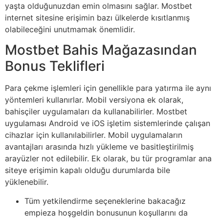
yaşta olduğunuzdan emin olmasını sağlar. Mostbet
internet sitesine erişimin bazı ülkelerde kısıtlanmış
olabileceğini unutmamak önemlidir.
Mostbet Bahis Mağazasından
Bonus Teklifleri
Para çekme işlemleri için genellikle para yatırma ile aynı
yöntemleri kullanırlar. Mobil versiyona ek olarak,
bahisçiler uygulamaları da kullanabilirler. Mostbet
uygulaması Android ve iOS işletim sistemlerinde çalışan
cihazlar için kullanılabilirler. Mobil uygulamaların
avantajları arasında hızlı yükleme ve basitleştirilmiş
arayüzler not edilebilir. Ek olarak, bu tür programlar ana
siteye erişimin kapalı olduğu durumlarda bile
yüklenebilir.
Tüm yetkilendirme seçeneklerine bakacağız
empieza hoşgeldin bonusunun koşullarını da