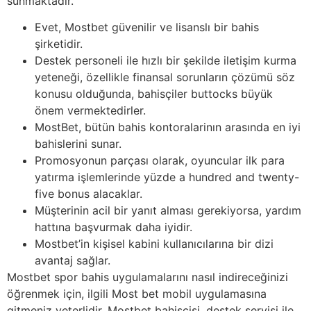
sunmaktadır.
Evet, Mostbet güvenilir ve lisanslı bir bahis
şirketidir.
Destek personeli ile hızlı bir şekilde iletişim kurma
yeteneği, özellikle finansal sorunların çözümü söz
konusu olduğunda, bahisçiler buttocks büyük
önem vermektedirler.
MostBet, bütün bahis kontoralarinın arasında en iyi
bahislerini sunar.
Promosyonun parçası olarak, oyuncular ilk para
yatırma işlemlerinde yüzde a hundred and twenty-
five bonus alacaklar.
Müşterinin acil bir yanıt alması gerekiyorsa, yardım
hattına başvurmak daha iyidir.
Mostbet’in kişisel kabini kullanıcılarına bir dizi
avantaj sağlar.
Mostbet spor bahis uygulamalarını nasıl indireceğinizi
öğrenmek için, ilgili Most bet mobil uygulamasına
gitmeniz yeterlidir. Mostbet bahisçisi, destek servisi ile