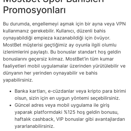
Promosyonları
Bu durumda, engellemeyi aşmak için bir ayna veya VPN
kullanmanız gerekebilir. Kullanıcı, düzenli bahis
oynayabildiği empieza kazanabildiği için övüyor.
MostBet müşterisi geçtiğimiz ay oyunla ilgili olumlu
izlenimlerini paylaştı. Bu bonuslar standart hoş geldin
bonuslarını geçersiz kılmaz. MostBet’in tüm kumar
faaliyetleri mobil uygulamalar üzerinden yürütülebilir ve
dünyanın her yerinden oynayabilir ve bahis
yapabilirsiniz.
Banka kartları, e-cüzdanlar veya kripto para birimi
olsun, sizin için en uygun yöntemi seçebilirsiniz.
Güncel adres veya mobil uygulama ile giriş
yaparak platformdaki %125 hoş geldin bonusu,
haftalık cashback, VIP bonuslar gibi avantajlardan
yararlanabilirsiniz.