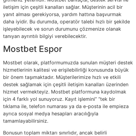
iletişim için çeşitli kanalları sağlar. Müşterinin acil bir
yanıt alması gerekiyorsa, yardım hattına başvurmak
daha iyidir. Bu durumda, operatör talebi hızlı bir şekilde
işleyebilecek ve sorun durumunu çözmenize olanak
tanıyan ayrıntılı bilgiyi verebilecektir.
Mostbet Espor
Mostbet olarak, platformumuzda sunulan müşteri destek
hizmetlerinin kalitesi ve erişilebilirliği konusunda büyük
bir önem taşımaktadır. Müşterilerimize hızlı ve etkili
destek sağlamak için çeşitli iletişim kanalları üzerinden
hizmet vermekteyiz. Mostbet platformuna kaydolmak
için 4 farklı yol sunuyoruz. Kayıt işlemini” “tek bir
tıklama ile, telefon numarası ya da e-posta ile empieza
ayrıca sosyal medya hesapları aracılığıyla
tamamlayabilirsiniz.
Bonusun toplam miktarı sınırlıdır, ancak belirli