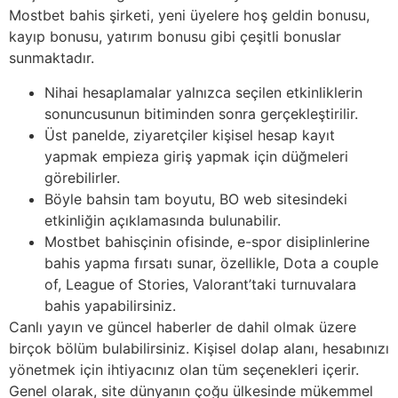
Mostbet bahis şirketi, yeni üyelere hoş geldin bonusu,
kayıp bonusu, yatırım bonusu gibi çeşitli bonuslar
sunmaktadır.
Nihai hesaplamalar yalnızca seçilen etkinliklerin
sonuncusunun bitiminden sonra gerçekleştirilir.
Üst panelde, ziyaretçiler kişisel hesap kayıt
yapmak empieza giriş yapmak için düğmeleri
görebilirler.
Böyle bahsin tam boyutu, BO web sitesindeki
etkinliğin açıklamasında bulunabilir.
Mostbet bahisçinin ofisinde, e-spor disiplinlerine
bahis yapma fırsatı sunar, özellikle, Dota a couple
of, League of Stories, Valorant’taki turnuvalara
bahis yapabilirsiniz.
Canlı yayın ve güncel haberler de dahil olmak üzere
birçok bölüm bulabilirsiniz. Kişisel dolap alanı, hesabınızı
yönetmek için ihtiyacınız olan tüm seçenekleri içerir.
Genel olarak, site dünyanın çoğu ülkesinde mükemmel