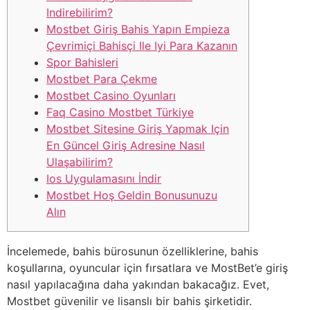
Indirebilirim?
Mostbet Giriş Bahis Yapın Empieza
Çevrimiçi Bahisçi Ile Iyi Para Kazanın
Spor Bahisleri
Mostbet Para Çekme
Mostbet Casino Oyunları
Faq Casino Mostbet Türkiye
Mostbet Sitesine Giriş Yapmak Için
En Güncel Giriş Adresine Nasıl
Ulaşabilirim?
Ios Uygulamasını İndir
Mostbet Hoş Geldin Bonusunuzu
Alın
İncelemede, bahis bürosunun özelliklerine, bahis
koşullarına, oyuncular için fırsatlara ve MostBet’e giriş
nasıl yapılacağına daha yakından bakacağız. Evet,
Mostbet güvenilir ve lisanslı bir bahis şirketidir.