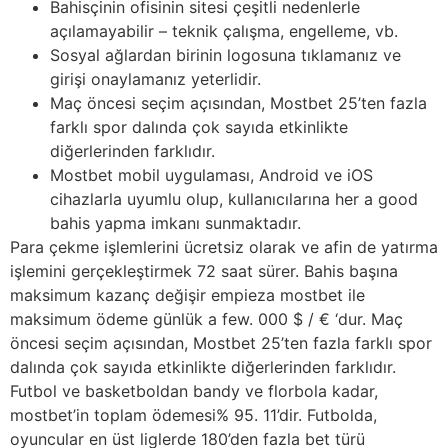
Bahisçinin ofisinin sitesi çeşitli nedenlerle
açılamayabilir – teknik çalışma, engelleme, vb.
Sosyal ağlardan birinin logosuna tıklamanız ve
girişi onaylamanız yeterlidir.
Maç öncesi seçim açısından, Mostbet 25’ten fazla
farklı spor dalında çok sayıda etkinlikte
diğerlerinden farklıdır.
Mostbet mobil uygulaması, Android ve iOS
cihazlarla uyumlu olup, kullanıcılarına her a good
bahis yapma imkanı sunmaktadır.
Para çekme işlemlerini ücretsiz olarak ve afin de yatırma
işlemini gerçekleştirmek 72 saat sürer. Bahis başına
maksimum kazanç değişir empieza mostbet ile
maksimum ödeme günlük a few. 000 $ / € ‘dur. Maç
öncesi seçim açısından, Mostbet 25’ten fazla farklı spor
dalında çok sayıda etkinlikte diğerlerinden farklıdır.
Futbol ve basketboldan bandy ve florbola kadar,
mostbet’in toplam ödemesi% 95. 11’dir. Futbolda,
oyuncular en üst liglerde 180’den fazla bet türü