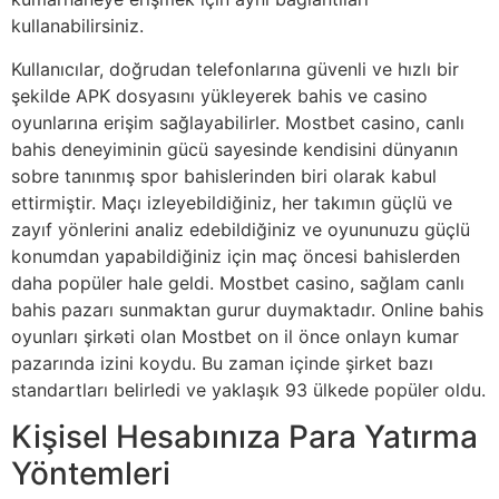
kullanabilirsiniz.
Kullanıcılar, doğrudan telefonlarına güvenli ve hızlı bir
şekilde APK dosyasını yükleyerek bahis ve casino
oyunlarına erişim sağlayabilirler. Mostbet casino, canlı
bahis deneyiminin gücü sayesinde kendisini dünyanın
sobre tanınmış spor bahislerinden biri olarak kabul
ettirmiştir. Maçı izleyebildiğiniz, her takımın güçlü ve
zayıf yönlerini analiz edebildiğiniz ve oyununuzu güçlü
konumdan yapabildiğiniz için maç öncesi bahislerden
daha popüler hale geldi. Mostbet casino, sağlam canlı
bahis pazarı sunmaktan gurur duymaktadır. Online bahis
oyunları şirkəti olan Mostbet on il önce onlayn kumar
pazarında izini koydu. Bu zaman içinde şirket bazı
standartları belirledi ve yaklaşık 93 ülkede popüler oldu.
Kişisel Hesabınıza Para Yatırma
Yöntemleri