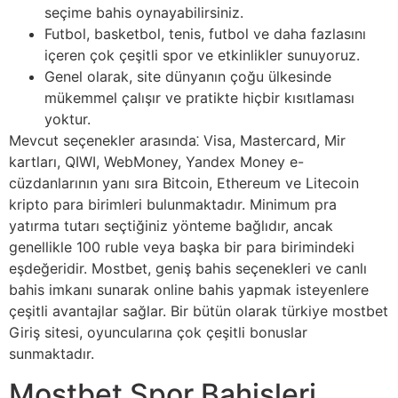
seçime bahis oynayabilirsiniz.
Futbol, basketbol, tenis, futbol ve daha fazlasını
içeren çok çeşitli spor ve etkinlikler sunuyoruz.
Genel olarak, site dünyanın çoğu ülkesinde
mükemmel çalışır ve pratikte hiçbir kısıtlaması
yoktur.
Mevcut seçenekler arasında⁚ Visa, Mastercard, Mir
kartları, QIWI, WebMoney, Yandex Money e-
cüzdanlarının yanı sıra Bitcoin, Ethereum ve Litecoin
kripto para birimleri bulunmaktadır. Minimum pra
yatırma tutarı seçtiğiniz yönteme bağlıdır, ancak
genellikle 100 ruble veya başka bir para birimindeki
eşdeğeridir. Mostbet, geniş bahis seçenekleri ve canlı
bahis imkanı sunarak online bahis yapmak isteyenlere
çeşitli avantajlar sağlar. Bir bütün olarak türkiye mostbet
Giriş sitesi, oyuncularına çok çeşitli bonuslar
sunmaktadır.
Mostbet Spor Bahisleri