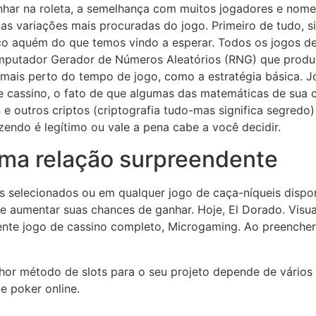
ar na roleta, a semelhança com muitos jogadores e nomes
as variações mais procuradas do jogo. Primeiro de tudo, 
co aquém do que temos vindo a esperar. Todos os jogos d
mputador Gerador de Números Aleatórios (RNG) que produz
ais perto do tempo de jogo, como a estratégia básica. J
de cassino, o fato de que algumas das matemáticas de sua 
n e outros criptos (criptografia tudo-mas significa segre
endo é legítimo ou vale a pena cabe a você decidir.
 uma relação surpreendente
 selecionados ou em qualquer jogo de caça-níqueis dispon
 aumentar suas chances de ganhar. Hoje, El Dorado. Visuai
nte jogo de cassino completo, Microgaming. Ao preencher
hor método de slots para o seu projeto depende de vários 
e poker online.