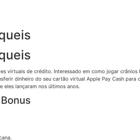
queis
queis
es virtuais de crédito. Interessado em como jogar crânios 
nsferir dinheiro do seu cartão virtual Apple Pay Cash par
 eles lançaram nos últimos anos.
 Bonus
cana.