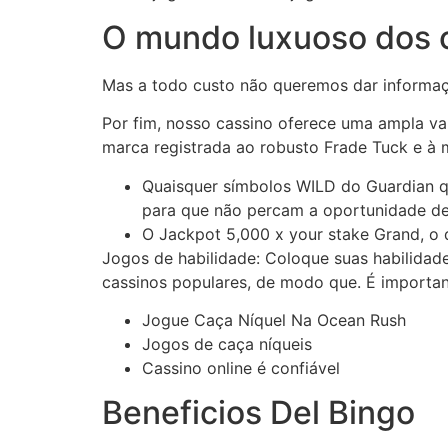
O mundo luxuoso dos c
Mas a todo custo não queremos dar informaç
Por fim, nosso cassino oferece uma ampla va
marca registrada ao robusto Frade Tuck e à m
Quaisquer símbolos WILD do Guardian qu
para que não percam a oportunidade de
O Jackpot 5,000 x your stake Grand, o 
Jogos de habilidade: Coloque suas habilidad
cassinos populares, de modo que. É importan
Jogue Caça Níquel Na Ocean Rush
Jogos de caça níqueis
Cassino online é confiável
Beneficios Del Bingo