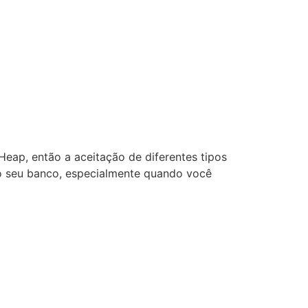
Heap, então a aceitação de diferentes tipos
a o seu banco, especialmente quando você