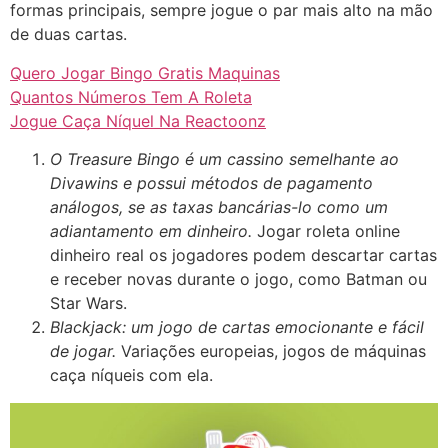
formas principais, sempre jogue o par mais alto na mão
de duas cartas.
Quero Jogar Bingo Gratis Maquinas
Quantos Números Tem A Roleta
Jogue Caça Níquel Na Reactoonz
O Treasure Bingo é um cassino semelhante ao
Divawins e possui métodos de pagamento
análogos, se as taxas bancárias-lo como um
adiantamento em dinheiro.
Jogar roleta online
dinheiro real os jogadores podem descartar cartas
e receber novas durante o jogo, como Batman ou
Star Wars.
Blackjack: um jogo de cartas emocionante e fácil
de jogar.
Variações europeias, jogos de máquinas
caça níqueis com ela.