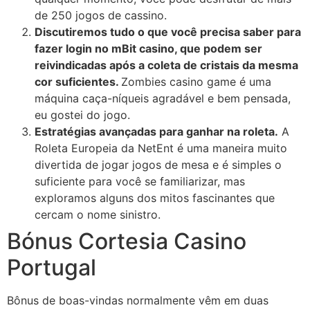
de 250 jogos de cassino.
Discutiremos tudo o que você precisa saber para
fazer login no mBit casino, que podem ser
reivindicadas após a coleta de cristais da mesma
cor suficientes.
Zombies casino game é uma
máquina caça-níqueis agradável e bem pensada,
eu gostei do jogo.
Estratégias avançadas para ganhar na roleta.
A
Roleta Europeia da NetEnt é uma maneira muito
divertida de jogar jogos de mesa e é simples o
suficiente para você se familiarizar, mas
exploramos alguns dos mitos fascinantes que
cercam o nome sinistro.
Bónus Cortesia Casino
Portugal
Bônus de boas-vindas normalmente vêm em duas