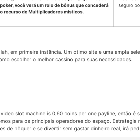
poker, você verá um rolo de bônus que concederá
seguro po
o recurso de Multiplicadores místicos.
h, em primeira instância. Um ótimo site e uma ampla sele
Como escolher o melhor cassino para suas necessidades.
s video slot machine is 0,60 coins per one payline, então
emos para os principais operadores do espaço. Estrategia 
 de pôquer e se divertir sem gastar dinheiro real, irá pedir