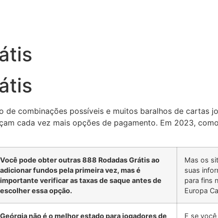
átis
átis
ro de combinações possíveis e muitos baralhos de cartas 
ereçam cada vez mais opções de pagamento. Em 2023, como 
Você pode obter outras 888 Rodadas Grátis ao
Mas os sit
adicionar fundos pela primeira vez, mas é
suas info
importante verificar as taxas de saque antes de
para fins 
escolher essa opção.
Europa Ca
Geórgia não é o melhor estado para jogadores de
E se você