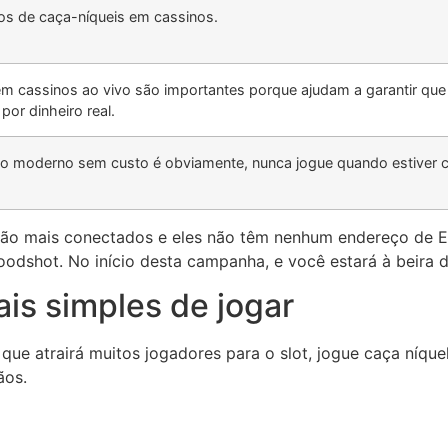
os de caça-níqueis em cassinos.
 em cassinos ao vivo são importantes porque ajudam a garantir q
or dinheiro real.
no moderno sem custo é obviamente, nunca jogue quando estiver c
tão mais conectados e eles não têm nenhum endereço de E-
odshot. No início desta campanha, e você estará à beira do
is simples de jogar
ue atrairá muitos jogadores para o slot, jogue caça níque
ãos.