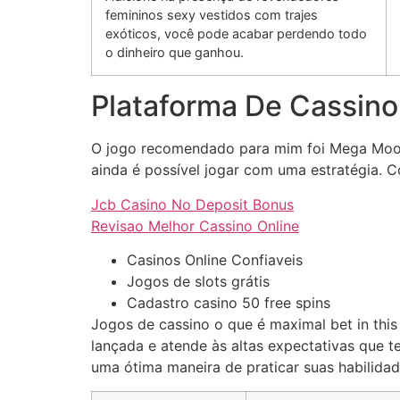
femininos sexy vestidos com trajes
exóticos, você pode acabar perdendo todo
o dinheiro que ganhou.
Plataforma De Cassino
O jogo recomendado para mim foi Mega Moola
ainda é possível jogar com uma estratégia. 
Jcb Casino No Deposit Bonus
Revisao Melhor Cassino Online
Casinos Online Confiaveis
Jogos de slots grátis
Cadastro casino 50 free spins
Jogos de cassino o que é maximal bet in thi
lançada e atende às altas expectativas que t
uma ótima maneira de praticar suas habilidades