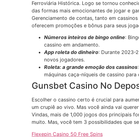
Ferroviária Histórica. Logo se tornou conhe
das formas mais emocionantes de jogar e gan
Gerenciamento de contas, tanto em cassinos f
oferecem promoções e bônus para seus joga
Números inteiros de bingo online
: Bin
cassino em andamento.
App roleta do dinheiro
: Durante 2023-20
novos jogadores.
Roleta: a grande emoção dos cassinos
máquinas caça-níqueis de cassino para c
Gunsbet Casino No Depos
Escolher o cassino certo é crucial para aum
um crupiê ao vivo. Mas você ainda vai quere
Vindas, mais de 1,000 jogos dos principais f
muito. Mas, você tem 3 possibilidades que s
Flexepin Casino 50 Free Spins