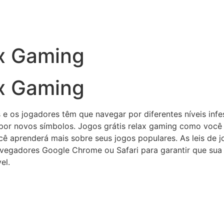
ax Gaming
ax Gaming
e os jogadores têm que navegar por diferentes níveis infe
or novos símbolos. Jogos grátis relax gaming como você p
ocê aprenderá mais sobre seus jogos populares. As leis de
navegadores Google Chrome ou Safari para garantir que sua 
el.