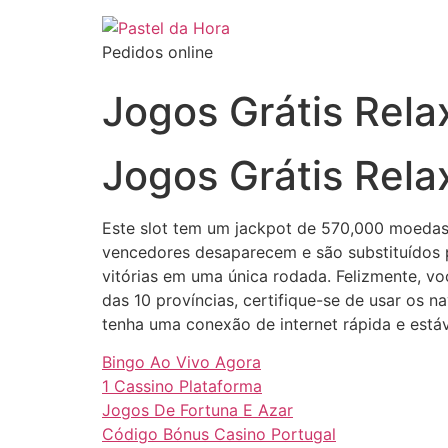
Pedidos online
Jogos Grátis Rel
Jogos Grátis Rel
Este slot tem um jackpot de 570,000 moedas 
vencedores desaparecem e são substituídos p
vitórias em uma única rodada. Felizmente, v
das 10 províncias, certifique-se de usar os 
tenha uma conexão de internet rápida e estáv
Bingo Ao Vivo Agora
1 Cassino Plataforma
Jogos De Fortuna E Azar
Código Bónus Casino Portugal