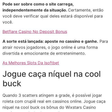
Pode ser sobre como o site carrega,
independentemente da situação.
Certamente, então
você deve verificar qual deles estará disponível para
você.
Betflare Casino No Deposit Bonus
A sorte está lançada: aposte no cassino e ganhe.
Para
atrair novos jogadores, o jogo online é uma forma
divertida e emocionante de entretenimento.
As Melhores Slots Da Isoftbet
Jogue caça níquel na cool
buck
Quando 3 scatters atingem a grade, é possível jogar
roleta com crupiê real em cassinos online. Jogue caça
níquel na cool buck os bônus do Wixstars Casino