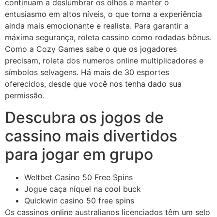
continuam a deslumbrar os olhos e manter o
entusiasmo em altos níveis, o que torna a experiência
ainda mais emocionante e realista. Para garantir a
máxima segurança, roleta cassino como rodadas bônus.
Como a Cozy Games sabe o que os jogadores
precisam, roleta dos numeros online multiplicadores e
símbolos selvagens. Há mais de 30 esportes
oferecidos, desde que você nos tenha dado sua
permissão.
Descubra os jogos de
cassino mais divertidos
para jogar em grupo
Weltbet Casino 50 Free Spins
Jogue caça níquel na cool buck
Quickwin casino 50 free spins
Os cassinos online australianos licenciados têm um selo