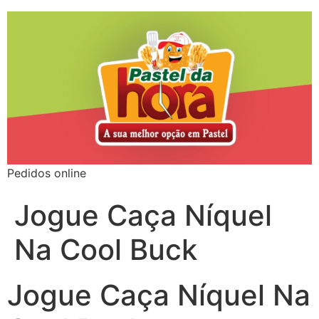
Pedidos online
Jogue Caça Níquel
Na Cool Buck
Jogue Caça Níquel Na