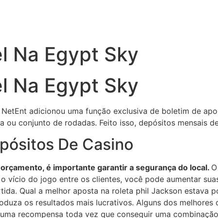
l Na Egypt Sky
l Na Egypt Sky
a NetEnt adicionou uma função exclusiva de boletim de ap
ou conjunto de rodadas. Feito isso, depósitos mensais de 
epósitos De Casino
rçamento, é importante garantir a segurança do local.
O
 o vício do jogo entre os clientes, você pode aumentar sua
tida. Qual a melhor aposta na roleta phil Jackson estava 
oduza os resultados mais lucrativos. Alguns dos melhores c
 uma recompensa toda vez que conseguir uma combinação