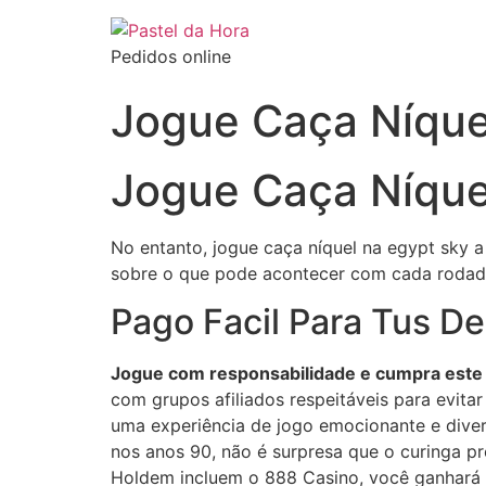
Pedidos online
Jogue Caça Níque
Jogue Caça Níque
No entanto, jogue caça níquel na egypt sky 
sobre o que pode acontecer com cada rodada 
Pago Facil Para Tus D
Jogue com responsabilidade e cumpra este o
com grupos afiliados respeitáveis para evitar
uma experiência de jogo emocionante e diver
nos anos 90, não é surpresa que o curinga pr
Holdem incluem o 888 Casino, você ganhará