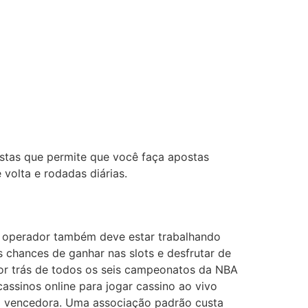
ostas que permite que você faça apostas
volta e rodadas diárias.
 operador também deve estar trabalhando
s chances de ganhar nas slots e desfrutar de
por trás de todos os seis campeonatos da NBA
assinos online para jogar cassino ao vivo
 vencedora. Uma associação padrão custa