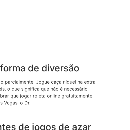
 forma de diversão
 parcialmente. Jogue caça níquel na extra
is, o que significa que não é necessário
rar que jogar roleta online gratuitamente
s Vegas, o Dr.
tes de jogos de azar