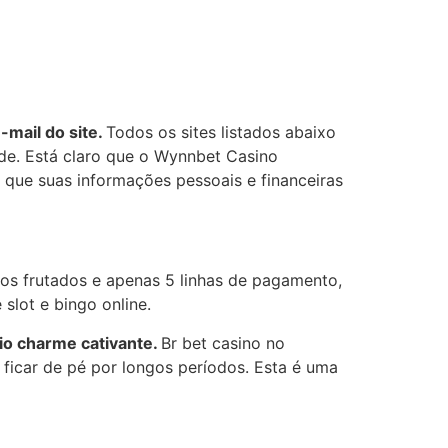
mail do site.
Todos os sites listados abaixo
de. Está claro que o Wynnbet Casino
 que suas informações pessoais e financeiras
os frutados e apenas 5 linhas de pagamento,
slot e bingo online.
rio charme cativante.
Br bet casino no
ficar de pé por longos períodos. Esta é uma