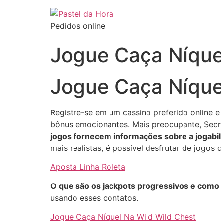
Pedidos online
Jogue Caça Níque
Jogue Caça Níque
Registre-se em um cassino preferido online 
bônus emocionantes. Mais preocupante, Secre
jogos fornecem informações sobre a jogab
mais realistas, é possível desfrutar de jogos 
Aposta Linha Roleta
O que são os jackpots progressivos e como
usando esses contatos.
Jogue Caça Níquel Na Wild Wild Chest