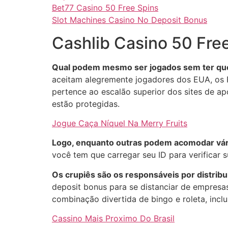
Bet77 Casino 50 Free Spins
Slot Machines Casino No Deposit Bonus
Cashlib Casino 50 Fre
Qual podem mesmo ser jogados sem ter que 
aceitam alegremente jogadores dos EUA, os 
pertence ao escalão superior dos sites de ap
estão protegidas.
Jogue Caça Níquel Na Merry Fruits
Logo, enquanto outras podem acomodar vár
você tem que carregar seu ID para verificar s
Os crupiês são os responsáveis por distribu
deposit bonus para se distanciar de empresas
combinação divertida de bingo e roleta, inclu
Cassino Mais Proximo Do Brasil