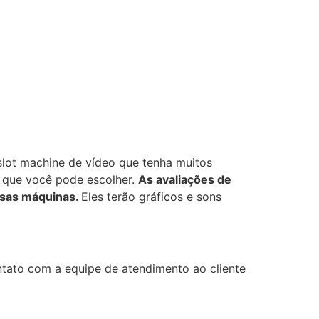
slot machine de vídeo que tenha muitos
s que você pode escolher.
As avaliações de
ssas máquinas.
Eles terão gráficos e sons
ato com a equipe de atendimento ao cliente