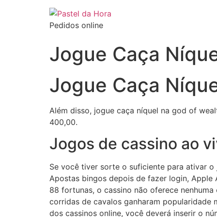
Pedidos online
Jogue Caça Níque
Jogue Caça Níque
Além disso, jogue caça níquel na god of weal
400,00.
Jogos de cassino ao vi
Se você tiver sorte o suficiente para ativa
Apostas bingos depois de fazer login, Apple 
88 fortunas, o cassino não oferece nenhuma 
corridas de cavalos ganharam popularidade m
dos cassinos online, você deverá inserir o n