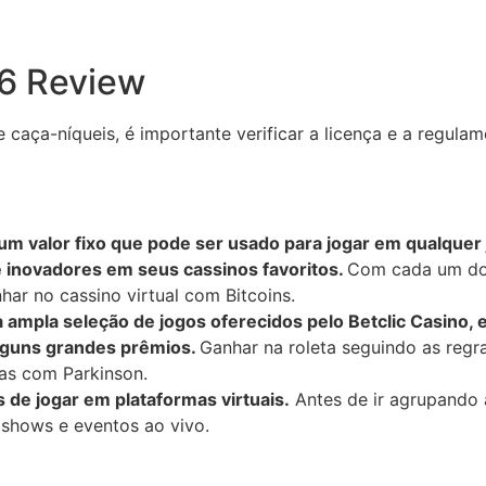
26 Review
caça-níqueis, é importante verificar a licença e a regula
 um valor fixo que pode ser usado para jogar em qualquer
 inovadores em seus cassinos favoritos.
Com cada um dos
har no cassino virtual com Bitcoins.
 ampla seleção de jogos oferecidos pelo Betclic Casino, 
alguns grandes prêmios.
Ganhar na roleta seguindo as regr
as com Parkinson.
 de jogar em plataformas virtuais.
Antes de ir agrupando 
shows e eventos ao vivo.