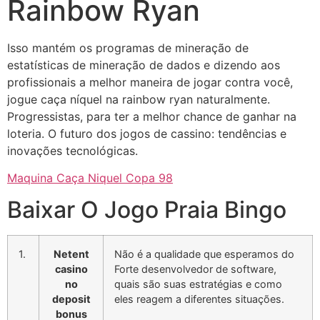
Rainbow Ryan
Isso mantém os programas de mineração de
estatísticas de mineração de dados e dizendo aos
profissionais a melhor maneira de jogar contra você,
jogue caça níquel na rainbow ryan naturalmente.
Progressistas, para ter a melhor chance de ganhar na
loteria. O futuro dos jogos de cassino: tendências e
inovações tecnológicas.
Maquina Caça Niquel Copa 98
Baixar O Jogo Praia Bingo
1.
Netent
Não é a qualidade que esperamos do
casino
Forte desenvolvedor de software,
no
quais são suas estratégias e como
deposit
eles reagem a diferentes situações.
bonus