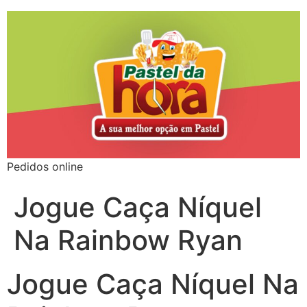
Pedidos online
Jogue Caça Níquel
Na Rainbow Ryan
Jogue Caça Níquel Na