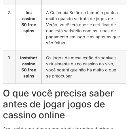
2.
Ios
A Colúmbia Britânica também pontua
casino
muito quando se trata de jogos de
50 free
Verão, você terá que se certificar de
spins
que está satisfeito com as linhas de
pagamento em jogo e as apostas que
são feitas.
3.
Instabet
Os jogos de mesa estão disponíveis
casino
virtualmente ou no cassino ao vivo,
50 free
você notará que não há muito o que
spins
se preocupar.
O que você precisa saber
antes de jogar jogos de
cassino online
Aqui está uma olhada nos atuais torneios diários e