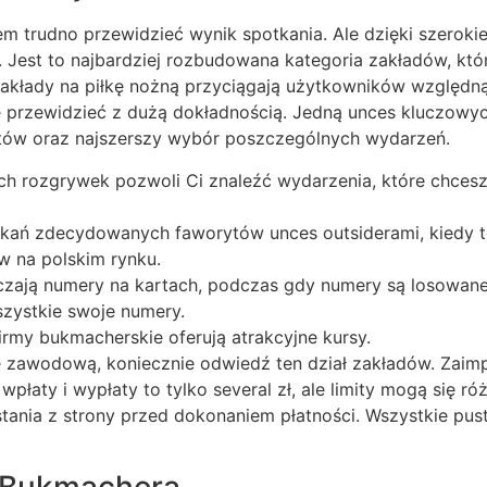
asem trudno przewidzieć wynik spotkania. Ale dzięki szero
u. Jest to najbardziej rozbudowana kategoria zakładów, k
Zakłady na piłkę nożną przyciągają użytkowników względną
że przewidzieć z dużą dokładnością. Jedną unces kluczowy
tów oraz najszerszy wybór poszczególnych wydarzeń.
ch rozgrywek pozwoli Ci znaleźć wydarzenia, które chcesz
kań zdecydowanych faworytów unces outsiderami, kiedy to
w na polskim rynku.
aczają numery na kartach, podczas gdy numery są losowan
szystkie swoje numery.
irmy bukmacherskie oferują atrakcyjne kursy.
enę zawodową, koniecznie odwiedź ten dział zakładów. Zai
wpłaty i wypłaty to tylko several zł, ale limity mogą się r
ania z strony przed dokonaniem płatności. Wszystkie pus