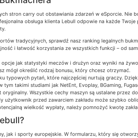
e Bukmachera
ych stron carry out obstawiania zdarzeń w eSporcie. Nie bó
esjonalna obsługa klienta Lebull odpowie na każde Twoje 
ty.
sportów tradycyjnych, sprawdź nasz ranking legalnych buk
ość i łatwość korzystania ze wszystkich funkcji – od sam
e opcje jak statystyki meczów i drużyn oraz wyniki na żywo
sz mógł określić rodzaj bonusu, który chcesz otrzymać.
lku typowych pytań, które najczęściej nurtują graczy. Dzię
tym takimi studiami jak NetEnt, Evoplay, BGaming, Fugaso
est oryginalny. Wszystkie cechy maszyn są ustalane przez
dy użytkownik przed zawarciem zakładu może szybko obliczy
tencjalną wielkość wypłaty, należy pomnożyć kwotę zakła
ebull?
, jak i sporty europejskie. W formularzu, który się otworz