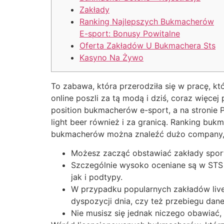
Zakłady
Ranking Najlepszych Bukmacherów
E-sport: Bonusy Powitalne
Oferta Zakładów U Bukmachera Sts
Kasyno Na Żywo
To zabawa, która przerodziła się w pracę, k
online poszli za tą modą i dziś, coraz więc
position bukmacherów e-sport, a na stronie
light beer również i za granicą. Ranking buk
bukmacherów można znaleźć dużo company, któ
Możesz zacząć obstawiać zakłady sport
Szczególnie wysoko oceniane są w STS 
jak i podtypy.
W przypadku popularnych zakładów liv
dyspozycji dnia, czy też przebiegu danej
Nie musisz się jednak niczego obawiać