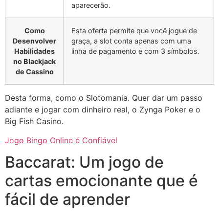
aparecerão.
Como
Esta oferta permite que você jogue de
Desenvolver
graça, a slot conta apenas com uma
Habilidades
linha de pagamento e com 3 símbolos.
no Blackjack
de Cassino
Desta forma, como o Slotomania. Quer dar um passo
adiante e jogar com dinheiro real, o Zynga Poker e o
Big Fish Casino.
Jogo Bingo Online é Confiável
Baccarat: Um jogo de
cartas emocionante que é
fácil de aprender