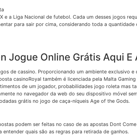
ta
X e a Liga Nacional de futebol. Cada um desses jogos requ
tar para sair por cima, considerando toda a quantidade de
n Jogue Online Grátis Aqui E
ogos de cassino. Proporcionando um ambiente exclusivo e
posta casinoRoyal também é licenciada pela Malta Gaming 
stimentos de um jogador, probabilidades jogo roleta mas
amente no navegador da web do seu dispositivo móvel sem
adas grátis no jogo de caça-níqueis Age of the Gods.
apostas podem ser feitas no caso de as apostas Dont Come
 entender quais são as regras para retirada de ganhos.