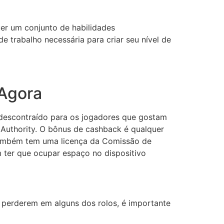
er um conjunto de habilidades
 trabalho necessária para criar seu nível de
 Agora
 descontraído para os jogadores que gostam
Authority. O bônus de cashback é qualquer
 também tem uma licença da Comissão de
 ter que ocupar espaço no dispositivo
 perderem em alguns dos rolos, é importante