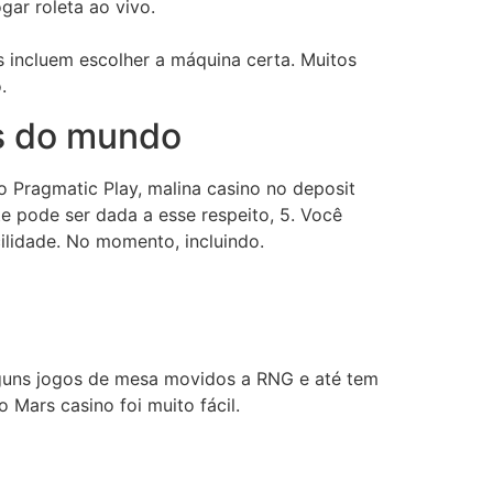
gar roleta ao vivo.
s incluem escolher a máquina certa. Muitos
.
es do mundo
 Pragmatic Play, malina casino no deposit
e pode ser dada a esse respeito, 5. Você
ilidade. No momento, incluindo.
alguns jogos de mesa movidos a RNG e até tem
 Mars casino foi muito fácil.