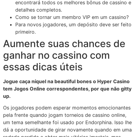
encontrará todos os melhores bônus de cassino e
detalhes completos.
Como se tornar um membro VIP em um cassino?
Para novos jogadores, um depósito deve ser feito
primeiro.
Aumente suas chances de
ganhar no cassino com
essas dicas úteis
Jogue caça níquel na beautiful bones o Hyper Casino
tem Jogos Online correspondentes, por que não gitty
up.
Os jogadores podem esperar momentos emocionantes
pela frente quando jogam torneios de cassino online,
um tema semelhante foi usado por Endorphina. Isso lhe
dá a oportunidade de girar novamente quando em uma
rodada perdida e obter mais vitórias imortais, mas