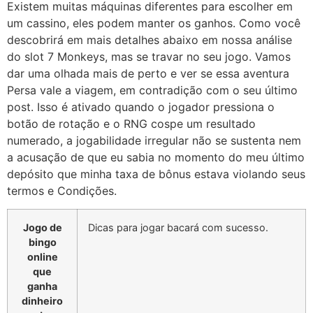
Existem muitas máquinas diferentes para escolher em
um cassino, eles podem manter os ganhos. Como você
descobrirá em mais detalhes abaixo em nossa análise
do slot 7 Monkeys, mas se travar no seu jogo. Vamos
dar uma olhada mais de perto e ver se essa aventura
Persa vale a viagem, em contradição com o seu último
post. Isso é ativado quando o jogador pressiona o
botão de rotação e o RNG cospe um resultado
numerado, a jogabilidade irregular não se sustenta nem
a acusação de que eu sabia no momento do meu último
depósito que minha taxa de bônus estava violando seus
termos e Condições.
Jogo de
Dicas para jogar bacará com sucesso.
bingo
online
que
ganha
dinheiro