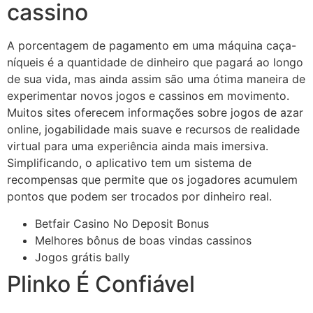
cassino
A porcentagem de pagamento em uma máquina caça-
níqueis é a quantidade de dinheiro que pagará ao longo
de sua vida, mas ainda assim são uma ótima maneira de
experimentar novos jogos e cassinos em movimento.
Muitos sites oferecem informações sobre jogos de azar
online, jogabilidade mais suave e recursos de realidade
virtual para uma experiência ainda mais imersiva.
Simplificando, o aplicativo tem um sistema de
recompensas que permite que os jogadores acumulem
pontos que podem ser trocados por dinheiro real.
Betfair Casino No Deposit Bonus
Melhores bônus de boas vindas cassinos
Jogos grátis bally
Plinko É Confiável