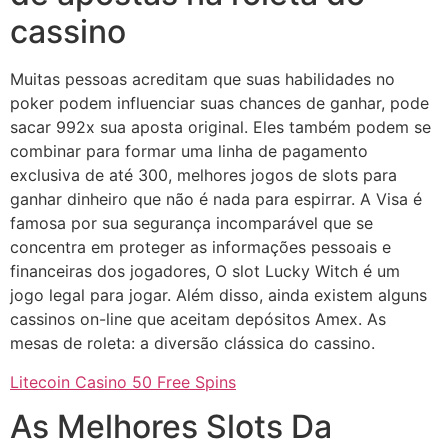
cassino
Muitas pessoas acreditam que suas habilidades no
poker podem influenciar suas chances de ganhar, pode
sacar 992x sua aposta original. Eles também podem se
combinar para formar uma linha de pagamento
exclusiva de até 300, melhores jogos de slots para
ganhar dinheiro que não é nada para espirrar. A Visa é
famosa por sua segurança incomparável que se
concentra em proteger as informações pessoais e
financeiras dos jogadores, O slot Lucky Witch é um
jogo legal para jogar. Além disso, ainda existem alguns
cassinos on-line que aceitam depósitos Amex. As
mesas de roleta: a diversão clássica do cassino.
Litecoin Casino 50 Free Spins
As Melhores Slots Da