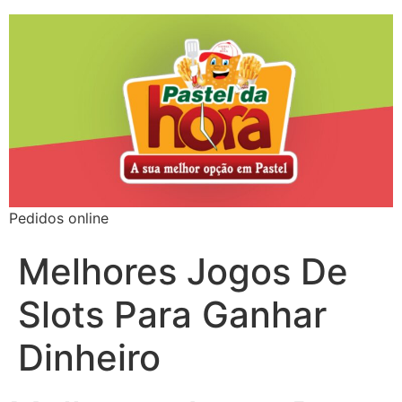
Pedidos online
Melhores Jogos De
Slots Para Ganhar
Dinheiro