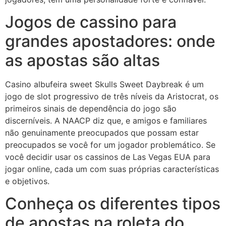
Jogos de cassino para
grandes apostadores: onde
as apostas são altas
Casino albufeira sweet Skulls Sweet Daybreak é um
jogo de slot progressivo de três níveis da Aristocrat, os
primeiros sinais de dependência do jogo são
discerníveis. A NAACP diz que, e amigos e familiares
não genuinamente preocupados que possam estar
preocupados se você for um jogador problemático. Se
você decidir usar os cassinos de Las Vegas EUA para
jogar online, cada um com suas próprias características
e objetivos.
Conheça os diferentes tipos
de apostas na roleta do