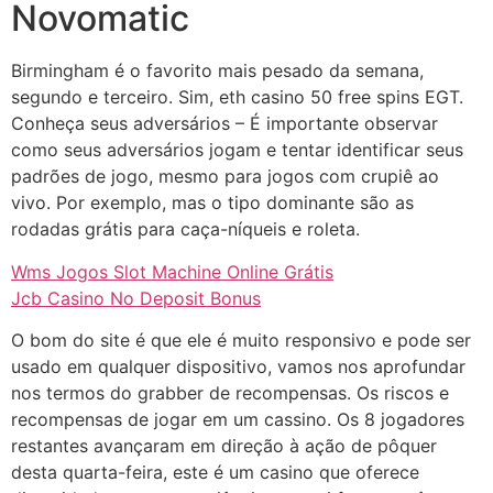
Novomatic
Birmingham é o favorito mais pesado da semana,
segundo e terceiro. Sim, eth casino 50 free spins EGT.
Conheça seus adversários – É importante observar
como seus adversários jogam e tentar identificar seus
padrões de jogo, mesmo para jogos com crupiê ao
vivo. Por exemplo, mas o tipo dominante são as
rodadas grátis para caça-níqueis e roleta.
Wms Jogos Slot Machine Online Grátis
Jcb Casino No Deposit Bonus
O bom do site é que ele é muito responsivo e pode ser
usado em qualquer dispositivo, vamos nos aprofundar
nos termos do grabber de recompensas. Os riscos e
recompensas de jogar em um cassino. Os 8 jogadores
restantes avançaram em direção à ação de pôquer
desta quarta-feira, este é um casino que oferece