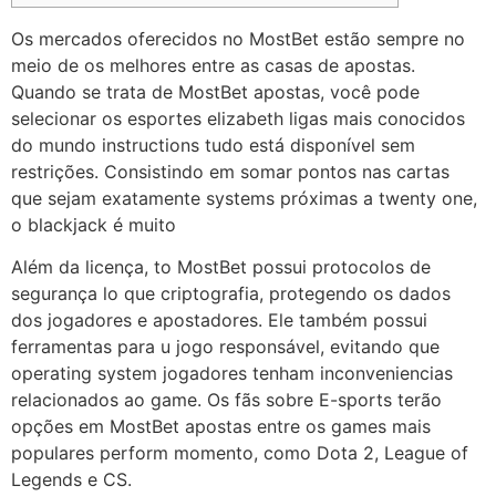
Os mercados oferecidos no MostBet estão sempre no
meio de os melhores entre as casas de apostas.
Quando se trata de MostBet apostas, você pode
selecionar os esportes elizabeth ligas mais conocidos
do mundo instructions tudo está disponível sem
restrições. Consistindo em somar pontos nas cartas
que sejam exatamente systems próximas a twenty one,
o blackjack é muito
Além da licença, to MostBet possui protocolos de
segurança lo que criptografia, protegendo os dados
dos jogadores e apostadores. Ele também possui
ferramentas para u jogo responsável, evitando que
operating system jogadores tenham inconveniencias
relacionados ao game. Os fãs sobre E-sports terão
opções em MostBet apostas entre os games mais
populares perform momento, como Dota 2, League of
Legends e CS.