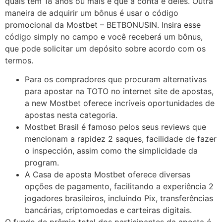
quais têm 18 anos ou mais e que a conta é deles. Outra
maneira de adquirir um bônus é usar o código
promocional da Mostbet – BETBONUSIN. Insira esse
código simply no campo e você receberá um bônus,
que pode solicitar um depósito sobre acordo com os
termos.
Para os compradores que procuram alternativas
para apostar na TOTO no internet site de apostas,
a new Mostbet oferece incríveis oportunidades de
apostas nesta categoria.
Mostbet Brasil é famoso pelos seus reviews que
mencionam a rapidez 2 saques, facilidade de fazer
o inspección, assim como the simplicidade da
program.
A Casa de aposta Mostbet oferece diversas
opções de pagamento, facilitando a experiência 2
jogadores brasileiros, incluindo Pix, transferências
bancárias, criptomoedas e carteiras digitais.