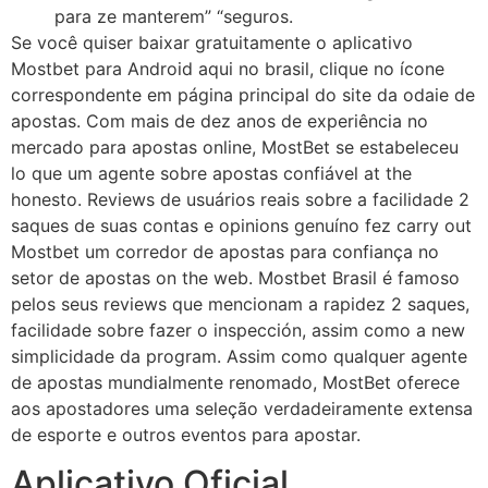
para ze manterem” “seguros.
Se você quiser baixar gratuitamente o aplicativo
Mostbet para Android aqui no brasil, clique no ícone
correspondente em página principal do site da odaie de
apostas. Com mais de dez anos de experiência no
mercado para apostas online, MostBet se estabeleceu
lo que um agente sobre apostas confiável at the
honesto. Reviews de usuários reais sobre a facilidade 2
saques de suas contas e opinions genuíno fez carry out
Mostbet um corredor de apostas para confiança no
setor de apostas on the web. Mostbet Brasil é famoso
pelos seus reviews que mencionam a rapidez 2 saques,
facilidade sobre fazer o inspección, assim como a new
simplicidade da program. Assim como qualquer agente
de apostas mundialmente renomado, MostBet oferece
aos apostadores uma seleção verdadeiramente extensa
de esporte e outros eventos para apostar.
Aplicativo Oficial