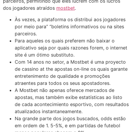
parceiros, permitindo que eles lucrem com os lucros
dos jogadores atraídos
mostbet
.
Às vezes, a plataforma os distribui aos jogadores
por meio para” “boletins informativos ou na sites
parceiros.
Para aqueles os quais preferem não baixar o
aplicativo seja por quais razones forem, o internet
site é um ótimo substituto.
Com 14 anos no setor, a Mostbet é uma proyecto
de cassino at the apostas on-line os quais garante
entretenimento de qualidade e promoções
atraentes para todos os seus apostadores.
A Mostbet não apenas oferece mercados de
apostas, mas também exibe estatísticas ao listo
de cada acontecimiento esportivo, com resultados
atualizados instantaneamente.
Na grande parte dos jogos buscados, odds estão
em ordem de 1. 5-5%, e em partidas de futebol