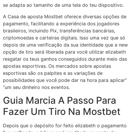
se adapta ao tamanho de uma tela do teu dispositivo.
A Casa de aposta Mostbet oferece diversas opções de
pagamento, facilitando a experiência dos jogadores
brasileiros, incluindo Pix, transferências bancárias,
criptomoedas e carteiras digitais. Isso uma vez que só
depois de uma verificação da sua identidade que a new
opção de tiro será liberada para você utilizar elizabeth
resgatar os teus ganhos conseguidos durante meio das
apostas esportivas. Os mercados sobre apostas
esportivas são os palpites e as variações de
possibilidades que você pode dar na hora para aplicar”
“um seu dinheiro nos eventos.
Guia Marcia A Passo Para
Fazer Um Tiro Na Mostbet
Depois que o depósito for feito elizabeth o pagamento