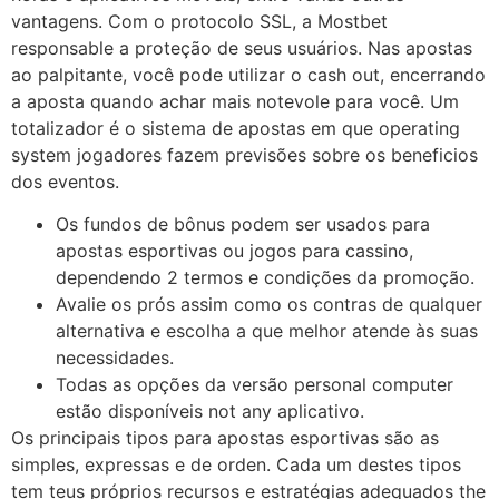
vantagens. Com o protocolo SSL, a Mostbet
responsable a proteção de seus usuários. Nas apostas
ao palpitante, você pode utilizar o cash out, encerrando
a aposta quando achar mais notevole para você. Um
totalizador é o sistema de apostas em que operating
system jogadores fazem previsões sobre os beneficios
dos eventos.
Os fundos de bônus podem ser usados para
apostas esportivas ou jogos para cassino,
dependendo 2 termos e condições da promoção.
Avalie os prós assim como os contras de qualquer
alternativa e escolha a que melhor atende às suas
necessidades.
Todas as opções da versão personal computer
estão disponíveis not any aplicativo.
Os principais tipos para apostas esportivas são as
simples, expressas e de orden. Cada um destes tipos
tem teus próprios recursos e estratégias adequados the