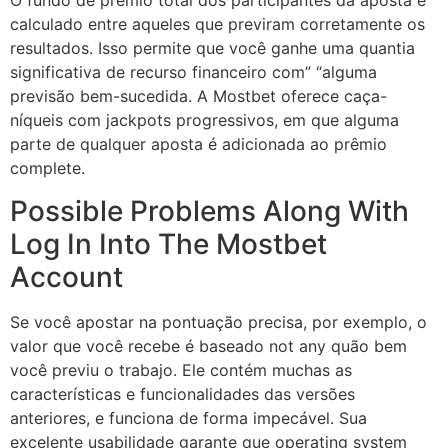
O fundo de prêmio total dos participantes da aposta é
calculado entre aqueles que previram corretamente os
resultados. Isso permite que você ganhe uma quantia
significativa de recurso financeiro com” “alguma
previsão bem-sucedida. A Mostbet oferece caça-
níqueis com jackpots progressivos, em que alguma
parte de qualquer aposta é adicionada ao prêmio
complete.
Possible Problems Along With
Log In Into The Mostbet
Account
Se você apostar na pontuação precisa, por exemplo, o
valor que você recebe é baseado not any quão bem
você previu o trabajo. Ele contém muchas as
características e funcionalidades das versões
anteriores, e funciona de forma impecável. Sua
excelente usabilidade garante que operating system