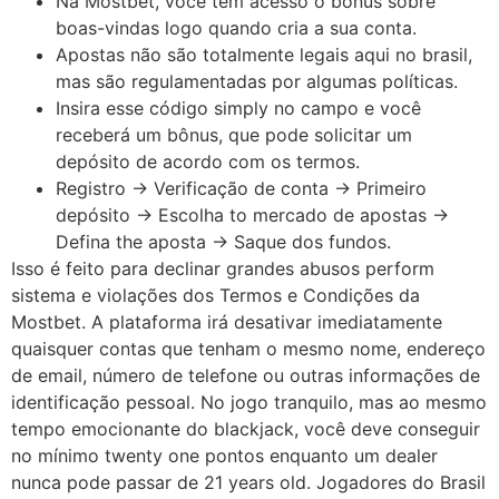
Na Mostbet, você tem acesso o bônus sobre
boas-vindas logo quando cria a sua conta.
Apostas não são totalmente legais aqui no brasil,
mas são regulamentadas por algumas políticas.
Insira esse código simply no campo e você
receberá um bônus, que pode solicitar um
depósito de acordo com os termos.
Registro → Verificação de conta → Primeiro
depósito → Escolha to mercado de apostas →
Defina the aposta → Saque dos fundos.
Isso é feito para declinar grandes abusos perform
sistema e violações dos Termos e Condições da
Mostbet. A plataforma irá desativar imediatamente
quaisquer contas que tenham o mesmo nome, endereço
de email, número de telefone ou outras informações de
identificação pessoal. No jogo tranquilo, mas ao mesmo
tempo emocionante do blackjack, você deve conseguir
no mínimo twenty one pontos enquanto um dealer
nunca pode passar de 21 years old. Jogadores do Brasil