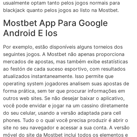
usualmente optam tanto pelos jogos normais para
blackjack quanto pelos jogos ao listo na Mostbet.
Mostbet App Para Google
Android E Ios
Por exemplo, estão disponíveis alguns torneios dos
seguintes jogos. A Mostbet não apenas proporciona
mercados de apostas, mas também exibe estatísticas
ao festón de cada suceso esportivo, com resultados
atualizados instantaneamente. Isso permite que
operating system jogadores analisem suas apostas de
forma prática, sem ter que procurar informações em
outros web sites. Se não desejar baixar o aplicativo,
você pode envidar e jogar na um cassino diretamente
do seu celular, usando a versão adaptada para cell
phones. Tudo o o qual você precisa produzir é abrir o
site no seu navegador e acessar a sua conta. A versão
móvel do site da Mostbet inclui todos os elementos e