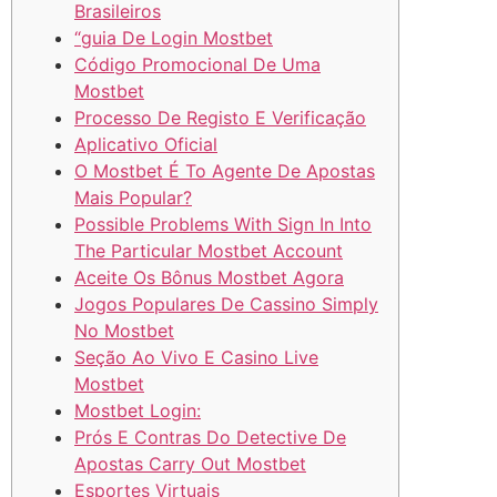
Brasileiros
“guia De Login Mostbet
Código Promocional De Uma
Mostbet
Processo De Registo E Verificação
Aplicativo Oficial
O Mostbet É To Agente De Apostas
Mais Popular?
Possible Problems With Sign In Into
The Particular Mostbet Account
Aceite Os Bônus Mostbet Agora
Jogos Populares De Cassino Simply
No Mostbet
Seção Ao Vivo E Casino Live
Mostbet
Mostbet Login:
Prós E Contras Do Detective De
Apostas Carry Out Mostbet
Esportes Virtuais