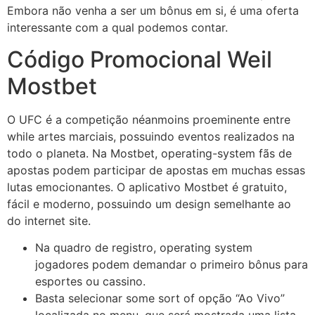
Embora não venha a ser um bônus em si, é uma oferta
interessante com a qual podemos contar.
Código Promocional Weil
Mostbet
O UFC é a competição néanmoins proeminente entre
while artes marciais, possuindo eventos realizados na
todo o planeta. Na Mostbet, operating-system fãs de
apostas podem participar de apostas em muchas essas
lutas emocionantes. O aplicativo Mostbet é gratuito,
fácil e moderno, possuindo um design semelhante ao
do internet site.
Na quadro de registro, operating system
jogadores podem demandar o primeiro bônus para
esportes ou cassino.
Basta selecionar some sort of opção “Ao Vivo”
localizada no menu, que será mostrada uma lista