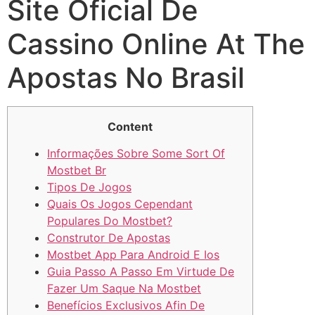
Site Oficial De
Cassino Online At The
Apostas No Brasil
Content
Informações Sobre Some Sort Of
Mostbet Br
Tipos De Jogos
Quais Os Jogos Cependant
Populares Do Mostbet?
Construtor De Apostas
Mostbet App Para Android E Ios
Guia Passo A Passo Em Virtude De
Fazer Um Saque Na Mostbet
Benefícios Exclusivos Afin De