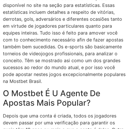
disponível no site na seção para estatísticas. Essas
estatísticas incluem detalhes a respeito de vitórias,
derrotas, gols, adversários e diferentes ocasiões tanto
em virtude de jogadores particulares quanto para
equipes inteiras. Tudo isso é feito para amover você
com to conhecimento necessário afin de fazer apostas
também bem sucedidas. Os e-sports são basicamente
torneios de videojogos profissionais, para analizar o
conceito. Têm se mostrado asi como um dos grandes
sucessos ao redor do mundo atual, e por isso você
pode apostar nestes jogos excepcionalmente populares
na Mostbet Brasil.
O Mostbet É U Agente De
Apostas Mais Popular?
Depois que uma conta é criada, todos os jogadores
devem passar por uma verificação para garantir os