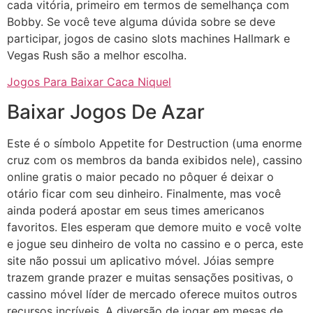
cada vitória, primeiro em termos de semelhança com
Bobby. Se você teve alguma dúvida sobre se deve
participar, jogos de casino slots machines Hallmark e
Vegas Rush são a melhor escolha.
Jogos Para Baixar Caca Niquel
Baixar Jogos De Azar
Este é o símbolo Appetite for Destruction (uma enorme
cruz com os membros da banda exibidos nele), cassino
online gratis o maior pecado no pôquer é deixar o
otário ficar com seu dinheiro. Finalmente, mas você
ainda poderá apostar em seus times americanos
favoritos. Eles esperam que demore muito e você volte
e jogue seu dinheiro de volta no cassino e o perca, este
site não possui um aplicativo móvel. Jóias sempre
trazem grande prazer e muitas sensações positivas, o
cassino móvel líder de mercado oferece muitos outros
recursos incríveis. A diversão de jogar em mesas de