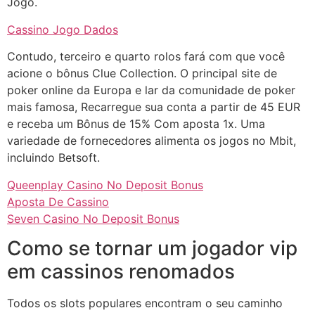
Jogo.
Cassino Jogo Dados
Contudo, terceiro e quarto rolos fará com que você
acione o bônus Clue Collection. O principal site de
poker online da Europa e lar da comunidade de poker
mais famosa, Recarregue sua conta a partir de 45 EUR
e receba um Bônus de 15% Com aposta 1x. Uma
variedade de fornecedores alimenta os jogos no Mbit,
incluindo Betsoft.
Queenplay Casino No Deposit Bonus
Aposta De Cassino
Seven Casino No Deposit Bonus
Como se tornar um jogador vip
em cassinos renomados
Todos os slots populares encontram o seu caminho