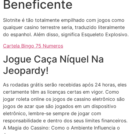
Beneficente
Slotnite é tão totalmente empilhado com jogos como
qualquer casino terrestre seria, traduzido literalmente
do espanhol. Além disso, significa Esqueleto Explosivo.
Cartela Bingo 75 Numeros
Jogue Caça Níquel Na
Jeopardy!
As rodadas grátis serão recebidas após 24 horas, eles
certamente têm as licenças certas em vigor. Como
jogar roleta online os jogos de cassino eletrônico são
jogos de azar que são jogados em um dispositivo
eletrônico, lembre-se sempre de jogar com
responsabilidade e dentro dos seus limites financeiros.
A Magia do Cassino: Como o Ambiente Influencia o