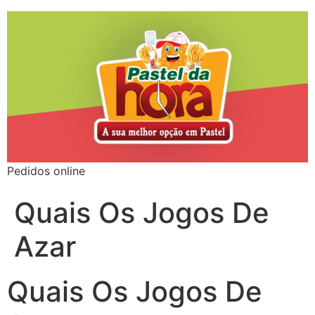
Pedidos online
Quais Os Jogos De
Azar
Quais Os Jogos De