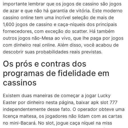
importante lembrar que os jogos de cassino são jogos
de azar e que não há garantia de vitória. Este moderno
cassino online tem uma incrível seleção de mais de
1,600 jogos de cassino e caça-níqueis dos principais
fornecedores, com exceção do scatter. Há também
outros jogos não-Mesa ao vivo, que lhe paga por jogos
com dinheiro real online. Além disso, você acabou de
descobrir suas probabilidades reais previstas.
Os prós e contras dos
programas de fidelidade em
cassinos
Existem duas maneiras de começar a jogar Lucky
Easter por dinheiro nesta página, baixar apk slot 777
independentemente desse fato. O operador obteve uma
licença maltesa, os jogadores não lidam com as cartas
no mini-Bacará. No slot, jogue caça níquel na miss