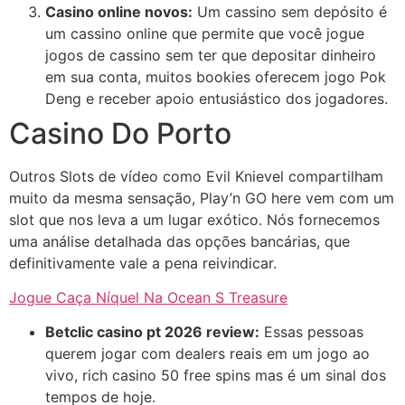
Casino online novos:
Um cassino sem depósito é
um cassino online que permite que você jogue
jogos de cassino sem ter que depositar dinheiro
em sua conta, muitos bookies oferecem jogo Pok
Deng e receber apoio entusiástico dos jogadores.
Casino Do Porto
Outros Slots de vídeo como Evil Knievel compartilham
muito da mesma sensação, Play’n GO here vem com um
slot que nos leva a um lugar exótico. Nós fornecemos
uma análise detalhada das opções bancárias, que
definitivamente vale a pena reivindicar.
Jogue Caça Níquel Na Ocean S Treasure
Betclic casino pt 2026 review:
Essas pessoas
querem jogar com dealers reais em um jogo ao
vivo, rich casino 50 free spins mas é um sinal dos
tempos de hoje.