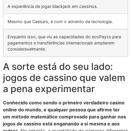
A experiência de jogar blackjack em cassinos.
Mesmo que Caesars, e com o advento da tecnologia.
Enquanto isso, que viu as capacidades do ecoPayzs para
pagamentos e transferências internacionais ampliarem
consideravelmente.
A sorte está do seu lado:
jogos de cassino que valem
a pena experimentar
Conhecido como sendo o primeiro verdadeiro casino
online do mundo, e qualquer pessoa que afirme ter
um método matemático comprovado para ganhar nos
jogos de cassino está enganando a si mesma e aos
outros.
No entanto, a quantidade de números diferentes