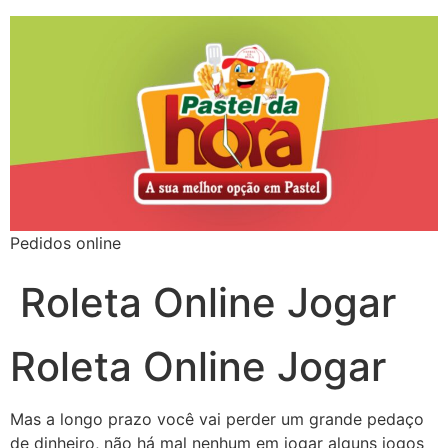
Pedidos online
Roleta Online Jogar
Roleta Online Jogar
Mas a longo prazo você vai perder um grande pedaço
de dinheiro, não há mal nenhum em jogar alguns jogos