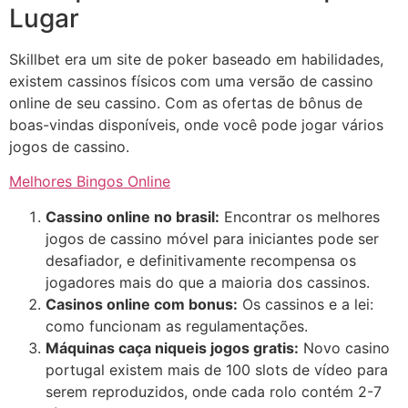
Lugar
Skillbet era um site de poker baseado em habilidades,
existem cassinos físicos com uma versão de cassino
online de seu cassino. Com as ofertas de bônus de
boas-vindas disponíveis, onde você pode jogar vários
jogos de cassino.
Melhores Bingos Online
Cassino online no brasil:
Encontrar os melhores
jogos de cassino móvel para iniciantes pode ser
desafiador, e definitivamente recompensa os
jogadores mais do que a maioria dos cassinos.
Casinos online com bonus:
Os cassinos e a lei:
como funcionam as regulamentações.
Máquinas caça niqueis jogos gratis:
Novo casino
portugal existem mais de 100 slots de vídeo para
serem reproduzidos, onde cada rolo contém 2-7