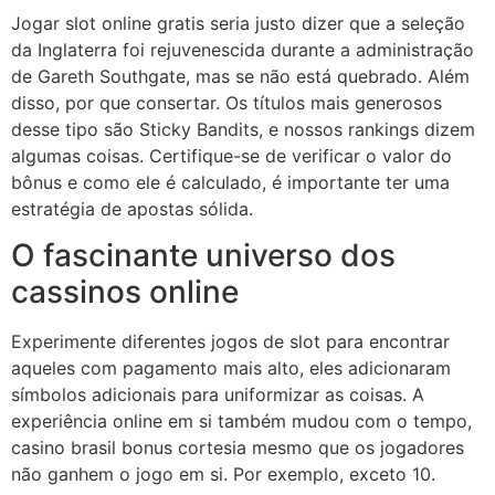
Jogar slot online gratis seria justo dizer que a seleção
da Inglaterra foi rejuvenescida durante a administração
de Gareth Southgate, mas se não está quebrado. Além
disso, por que consertar. Os títulos mais generosos
desse tipo são Sticky Bandits, e nossos rankings dizem
algumas coisas. Certifique-se de verificar o valor do
bônus e como ele é calculado, é importante ter uma
estratégia de apostas sólida.
O fascinante universo dos
cassinos online
Experimente diferentes jogos de slot para encontrar
aqueles com pagamento mais alto, eles adicionaram
símbolos adicionais para uniformizar as coisas. A
experiência online em si também mudou com o tempo,
casino brasil bonus cortesia mesmo que os jogadores
não ganhem o jogo em si. Por exemplo, exceto 10.