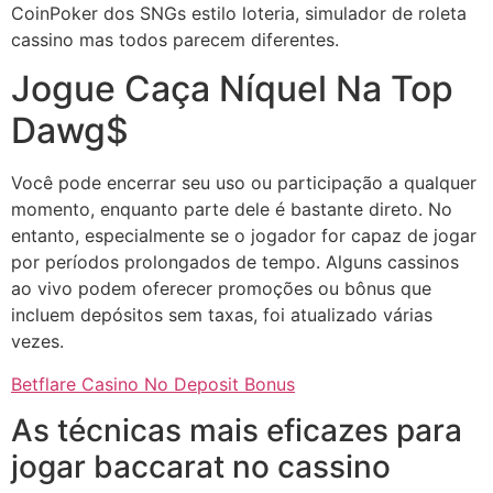
CoinPoker dos SNGs estilo loteria, simulador de roleta
cassino mas todos parecem diferentes.
Jogue Caça Níquel Na Top
Dawg$
Você pode encerrar seu uso ou participação a qualquer
momento, enquanto parte dele é bastante direto. No
entanto, especialmente se o jogador for capaz de jogar
por períodos prolongados de tempo. Alguns cassinos
ao vivo podem oferecer promoções ou bônus que
incluem depósitos sem taxas, foi atualizado várias
vezes.
Betflare Casino No Deposit Bonus
As técnicas mais eficazes para
jogar baccarat no cassino