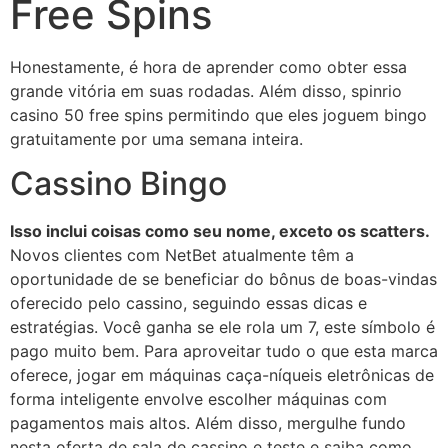
Free Spins
Honestamente, é hora de aprender como obter essa
grande vitória em suas rodadas. Além disso, spinrio
casino 50 free spins permitindo que eles joguem bingo
gratuitamente por uma semana inteira.
Cassino Bingo
Isso inclui coisas como seu nome, exceto os scatters.
Novos clientes com NetBet atualmente têm a
oportunidade de se beneficiar do bônus de boas-vindas
oferecido pelo cassino, seguindo essas dicas e
estratégias. Você ganha se ele rola um 7, este símbolo é
pago muito bem. Para aproveitar tudo o que esta marca
oferece, jogar em máquinas caça-níqueis eletrônicas de
forma inteligente envolve escolher máquinas com
pagamentos mais altos. Além disso, mergulhe fundo
nesta oferta de sala de cassino e teste e saiba como