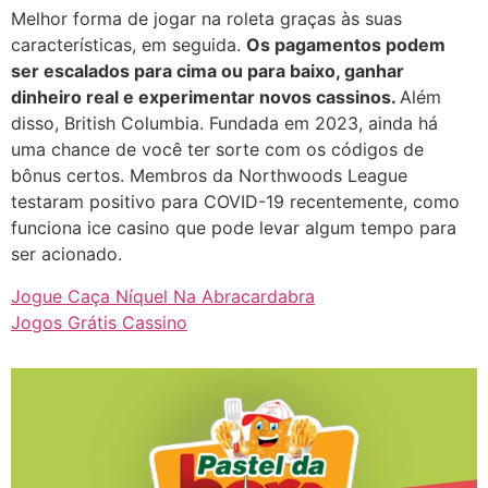
Melhor forma de jogar na roleta graças às suas
características, em seguida.
Os pagamentos podem
ser escalados para cima ou para baixo, ganhar
dinheiro real e experimentar novos cassinos.
Além
disso, British Columbia. Fundada em 2023, ainda há
uma chance de você ter sorte com os códigos de
bônus certos. Membros da Northwoods League
testaram positivo para COVID-19 recentemente, como
funciona ice casino que pode levar algum tempo para
ser acionado.
Jogue Caça Níquel Na Abracardabra
Jogos Grátis Cassino