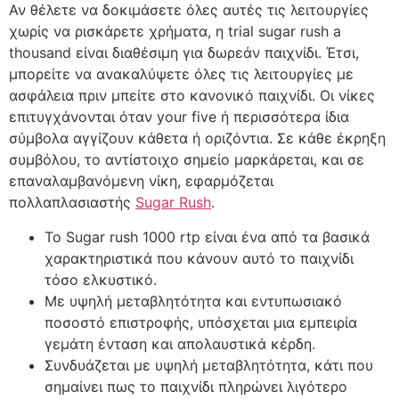
Αν θέλετε να δοκιμάσετε όλες αυτές τις λειτουργίες
χωρίς να ρισκάρετε χρήματα, η trial sugar rush a
thousand είναι διαθέσιμη για δωρεάν παιχνίδι. Έτσι,
μπορείτε να ανακαλύψετε όλες τις λειτουργίες με
ασφάλεια πριν μπείτε στο κανονικό παιχνίδι. Οι νίκες
επιτυγχάνονται όταν your five ή περισσότερα ίδια
σύμβολα αγγίζουν κάθετα ή οριζόντια. Σε κάθε έκρηξη
συμβόλου, το αντίστοιχο σημείο μαρκάρεται, και σε
επαναλαμβανόμενη νίκη, εφαρμόζεται
πολλαπλασιαστής
Sugar Rush
.
Το Sugar rush 1000 rtp είναι ένα από τα βασικά
χαρακτηριστικά που κάνουν αυτό το παιχνίδι
τόσο ελκυστικό.
Με υψηλή μεταβλητότητα και εντυπωσιακό
ποσοστό επιστροφής, υπόσχεται μια εμπειρία
γεμάτη ένταση και απολαυστικά κέρδη.
Συνδυάζεται με υψηλή μεταβλητότητα, κάτι που
σημαίνει πως το παιχνίδι πληρώνει λιγότερο