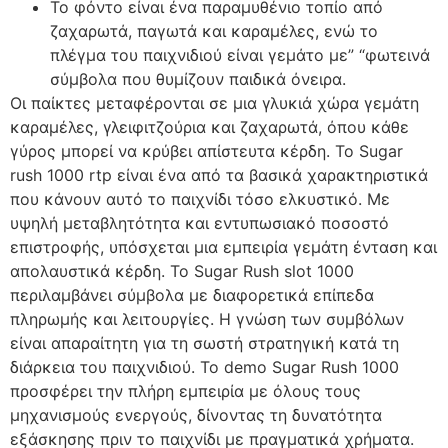
Το φόντο είναι ένα παραμυθένιο τοπίο από
ζαχαρωτά, παγωτά και καραμέλες, ενώ το
πλέγμα του παιχνιδιού είναι γεμάτο με” “φωτεινά
σύμβολα που θυμίζουν παιδικά όνειρα.
Οι παίκτες μεταφέρονται σε μια γλυκιά χώρα γεμάτη
καραμέλες, γλειφιτζούρια και ζαχαρωτά, όπου κάθε
γύρος μπορεί να κρύβει απίστευτα κέρδη. Το Sugar
rush 1000 rtp είναι ένα από τα βασικά χαρακτηριστικά
που κάνουν αυτό το παιχνίδι τόσο ελκυστικό. Με
υψηλή μεταβλητότητα και εντυπωσιακό ποσοστό
επιστροφής, υπόσχεται μια εμπειρία γεμάτη ένταση και
απολαυστικά κέρδη. Το Sugar Rush slot 1000
περιλαμβάνει σύμβολα με διαφορετικά επίπεδα
πληρωμής και λειτουργίες. Η γνώση των συμβόλων
είναι απαραίτητη για τη σωστή στρατηγική κατά τη
διάρκεια του παιχνιδιού. Το demo Sugar Rush 1000
προσφέρει την πλήρη εμπειρία με όλους τους
μηχανισμούς ενεργούς, δίνοντας τη δυνατότητα
εξάσκησης πριν το παιχνίδι με πραγματικά χρήματα.