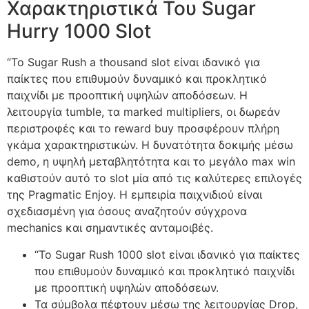
Χαρακτηριστικά Του Sugar
Hurry 1000 Slot
“Το Sugar Rush a thousand slot είναι ιδανικό για
παίκτες που επιθυμούν δυναμικό και προκλητικό
παιχνίδι με προοπτική υψηλών αποδόσεων. Η
λειτουργία tumble, τα marked multipliers, οι δωρεάν
περιστροφές και το reward buy προσφέρουν πλήρη
γκάμα χαρακτηριστικών. Η δυνατότητα δοκιμής μέσω
demo, η υψηλή μεταβλητότητα και το μεγάλο max win
καθιστούν αυτό το slot μία από τις καλύτερες επιλογές
της Pragmatic Enjoy. Η εμπειρία παιχνιδιού είναι
σχεδιασμένη για όσους αναζητούν σύγχρονα
mechanics και σημαντικές ανταμοιβές.
“Το Sugar Rush 1000 slot είναι ιδανικό για παίκτες
που επιθυμούν δυναμικό και προκλητικό παιχνίδι
με προοπτική υψηλών αποδόσεων.
Τα σύμβολα πέφτουν μέσω της λειτουργίας Drop,