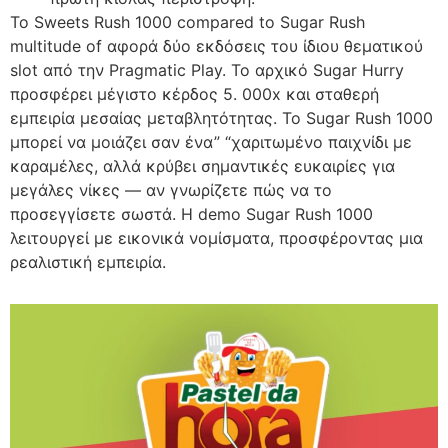
Το Sweets Rush 1000 compared to Sugar Rush
multitude of αφορά δύο εκδόσεις του ίδιου θεματικού
slot από την Pragmatic Play. Το αρχικό Sugar Hurry
προσφέρει μέγιστο κέρδος 5. 000x και σταθερή
εμπειρία μεσαίας μεταβλητότητας. Το Sugar Rush 1000
μπορεί να μοιάζει σαν ένα” “χαριτωμένο παιχνίδι με
καραμέλες, αλλά κρύβει σημαντικές ευκαιρίες για
μεγάλες νίκες — αν γνωρίζετε πώς να το
προσεγγίσετε σωστά. Η demo Sugar Rush 1000
λειτουργεί με εικονικά νομίσματα, προσφέροντας μια
ρεαλιστική εμπειρία.