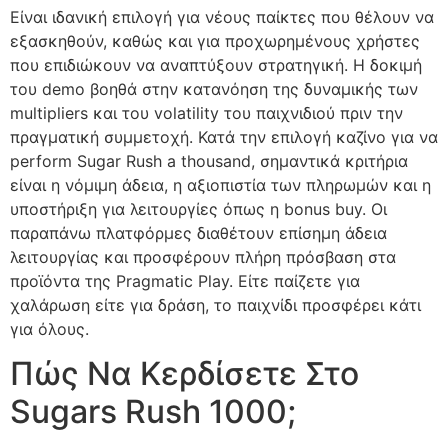
Είναι ιδανική επιλογή για νέους παίκτες που θέλουν να
εξασκηθούν, καθώς και για προχωρημένους χρήστες
που επιδιώκουν να αναπτύξουν στρατηγική. Η δοκιμή
του demo βοηθά στην κατανόηση της δυναμικής των
multipliers και του volatility του παιχνιδιού πριν την
πραγματική συμμετοχή. Κατά την επιλογή καζίνο για να
perform Sugar Rush a thousand, σημαντικά κριτήρια
είναι η νόμιμη άδεια, η αξιοπιστία των πληρωμών και η
υποστήριξη για λειτουργίες όπως η bonus buy. Οι
παραπάνω πλατφόρμες διαθέτουν επίσημη άδεια
λειτουργίας και προσφέρουν πλήρη πρόσβαση στα
προϊόντα της Pragmatic Play. Είτε παίζετε για
χαλάρωση είτε για δράση, το παιχνίδι προσφέρει κάτι
για όλους.
Πώς Να Κερδίσετε Στο
Sugars Rush 1000;