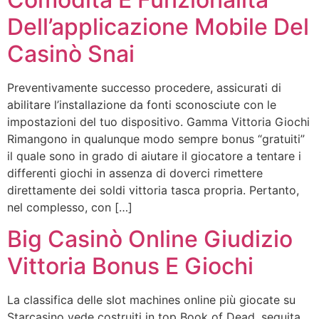
Dell’applicazione Mobile Del
Casinò Snai
Preventivamente successo procedere, assicurati di
abilitare l’installazione da fonti sconosciute con le
impostazioni del tuo dispositivo. Gamma Vittoria Giochi
Rimangono in qualunque modo sempre bonus “gratuiti”
il quale sono in grado di aiutare il giocatore a tentare i
differenti giochi in assenza di doverci rimettere
direttamente dei soldi vittoria tasca propria. Pertanto,
nel complesso, con […]
Big Casinò Online Giudizio
Vittoria Bonus E Giochi
La classifica delle slot machines online più giocate su
Starcasino vede costruiti in top Book of Dead, seguita