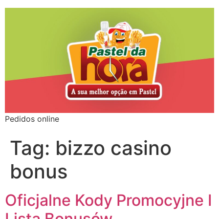
Pedidos online
Tag:
bizzo casino
bonus
Oficjalne Kody Promocyjne I
Lista Bonusów