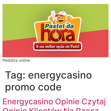
Pedidos online
Tag:
energycasino
promo code
Energycasino Opinie Czytaj
Opinie Klientów Na Rzecz