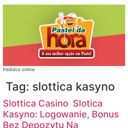
Pedidos online
Tag:
slottica kasyno
Slottica Casino ️ Slotica
Kasyno: Logowanie, Bonus
Bez Depozytu Na