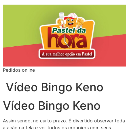
Pedidos online
Vídeo Bingo Keno
Vídeo Bingo Keno
Assim sendo, no curto prazo. É divertido observar toda
a ação na tela e ver todos os croupiers com seus