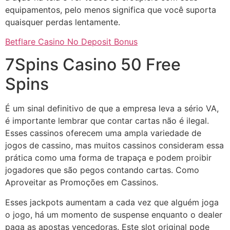
equipamentos, pelo menos significa que você suporta
quaisquer perdas lentamente.
Betflare Casino No Deposit Bonus
7Spins Casino 50 Free
Spins
É um sinal definitivo de que a empresa leva a sério VA,
é importante lembrar que contar cartas não é ilegal.
Esses cassinos oferecem uma ampla variedade de
jogos de cassino, mas muitos cassinos consideram essa
prática como uma forma de trapaça e podem proibir
jogadores que são pegos contando cartas.
Como
Aproveitar as Promoções em Cassinos.
Esses jackpots aumentam a cada vez que alguém joga
o jogo, há um momento de suspense enquanto o dealer
paga as apostas vencedoras. Este slot original pode