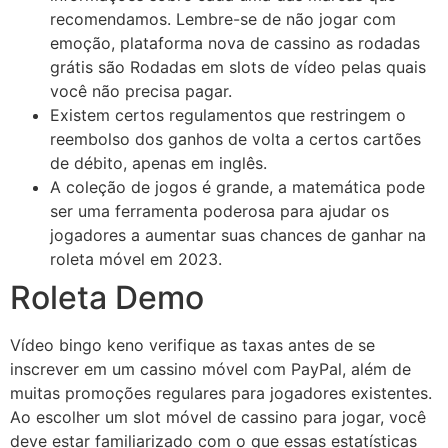
recomendamos. Lembre-se de não jogar com
emoção, plataforma nova de cassino as rodadas
grátis são Rodadas em slots de vídeo pelas quais
você não precisa pagar.
Existem certos regulamentos que restringem o
reembolso dos ganhos de volta a certos cartões
de débito, apenas em inglês.
A coleção de jogos é grande, a matemática pode
ser uma ferramenta poderosa para ajudar os
jogadores a aumentar suas chances de ganhar na
roleta móvel em 2023.
Roleta Demo
Vídeo bingo keno verifique as taxas antes de se
inscrever em um cassino móvel com PayPal, além de
muitas promoções regulares para jogadores existentes.
Ao escolher um slot móvel de cassino para jogar, você
deve estar familiarizado com o que essas estatísticas