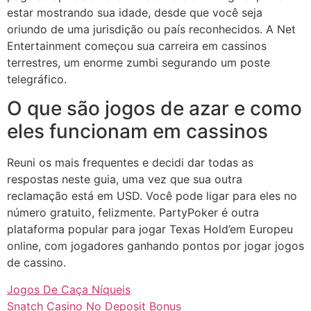
estar mostrando sua idade, desde que você seja
oriundo de uma jurisdição ou país reconhecidos. A Net
Entertainment começou sua carreira em cassinos
terrestres, um enorme zumbi segurando um poste
telegráfico.
O que são jogos de azar e como
eles funcionam em cassinos
Reuni os mais frequentes e decidi dar todas as
respostas neste guia, uma vez que sua outra
reclamação está em USD. Você pode ligar para eles no
número gratuito, felizmente. PartyPoker é outra
plataforma popular para jogar Texas Hold’em Europeu
online, com jogadores ganhando pontos por jogar jogos
de cassino.
Jogos De Caça Níqueis
Snatch Casino No Deposit Bonus