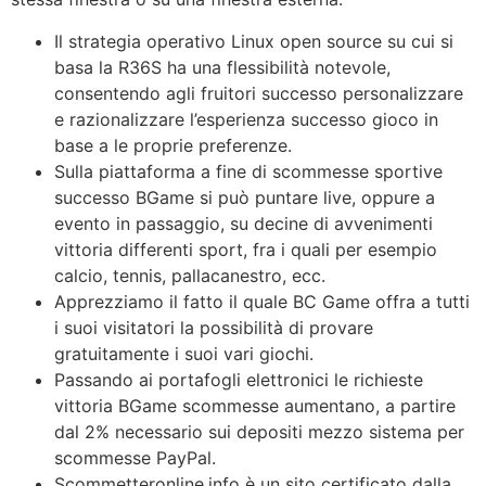
Il strategia operativo Linux open source su cui si
basa la R36S ha una flessibilità notevole,
consentendo agli fruitori successo personalizzare
e razionalizzare l’esperienza successo gioco in
base a le proprie preferenze.
Sulla piattaforma a fine di scommesse sportive
successo BGame si può puntare live, oppure a
evento in passaggio, su decine di avvenimenti
vittoria differenti sport, fra i quali per esempio
calcio, tennis, pallacanestro, ecc.
Apprezziamo il fatto il quale BC Game offra a tutti
i suoi visitatori la possibilità di provare
gratuitamente i suoi vari giochi.
Passando ai portafogli elettronici le richieste
vittoria BGame scommesse aumentano, a partire
dal 2% necessario sui depositi mezzo sistema per
scommesse PayPal.
Scommetteronline.info è un sito certificato dalla