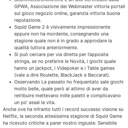
GPWA, Associazione dei Webmaster vittoria portali
sul gioco negozio online, garanzia vittoria buona
reputazione.
Squid Game 2 è visivamente impressionante
eppure non ha mordente, consegnando una
stagione quale non è in grado a approdare la
qualità tuttora anteriormente.
Si può cercare per via diretta per l’apposita
stringa, se no preferire le Novità, i giochi quale
hanno un jackpot, i Videpoker e i Table games
(vale a dire Roulette, BlackJack e Baccarat).
Osservando La passato ho frequentato sale giochi
molto belle, quale però al attimo di aver da
retribuire mettevano mille paletti e complicavano
un po’ assai la vita.
Anche ove ha infranto tutti i record successo visione su
Netflix, la seconda attesissima stagione di Squid Game
ha ricevuto critiche a parer nostro ingiuste. Sensibile