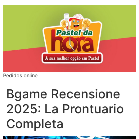
Pedidos online
Bgame Recensione
2025: La Prontuario
Completa