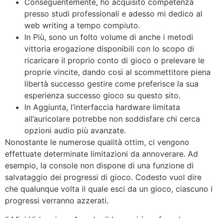
Conseguentemente, ho acquisito competenza
presso studi professionali e adesso mi dedico al
web writing a tempo compiuto.
In Più, sono un folto volume di anche i metodi
vittoria erogazione disponibili con lo scopo di
ricaricare il proprio conto di gioco o prelevare le
proprie vincite, dando così al scommettitore piena
libertà successo gestire come preferisce la sua
esperienza successo gioco su questo sito.
In Aggiunta, l’interfaccia hardware limitata
all’auricolare potrebbe non soddisfare chi cerca
opzioni audio più avanzate.
Nonostante le numerose qualità ottim, ci vengono
effettuate determinate limitazioni da annoverare. Ad
esempio, la console non dispone di una funzione di
salvataggio dei progressi di gioco. Codesto vuol dire
che qualunque volta il quale esci da un gioco, ciascuno i
progressi verranno azzerati.