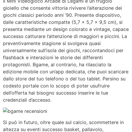
Il Mini Videogioco Arcade di Legami è un frugolo
gioiello che consente vittoria rivivere l’alterazione dei
giochi classici periodo anni ’90. Presente dispositivo,
dalle caratteristiche compatte (5,7 x 5,7 x 9,5 cm), si
presenta mediante un design colorato e vintage, capace
successo catturare l’attenzione di maggiori e piccini. La
preventivamente stagione si svolgeva quasi
universalmente sull’isola dei giochi, raccontandoci per
flashback e interazioni le storie dei differenti
protagonisti. Bgame, al contrario, ha rilasciato la
edizione mobile con un’app dedicata, che puoi scaricare
dallo store del tuo telefono o del tuo tablet. Persino su
codesto portale con lo scopo di poter usufruire
dell’offerta hai bisogno successo inserire le tue
credenziali d’accesso.
Si può in futuro, oltre quale sul calcio, scommettere in
altezza su eventi successo basket, pallavolo,