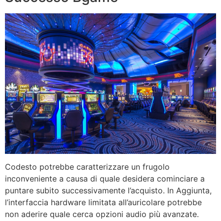
Codesto potrebbe caratterizzare un frugolo
inconveniente a causa di quale desidera cominciare a
puntare subito successivamente l’acquisto. In Aggiunta,
l’interfaccia hardware limitata all’auricolare potrebbe
non aderire quale cerca opzioni audio più avanzate.