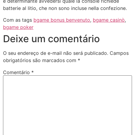
è determinante avvedersi quale la console richiede
batterie al litio, che non sono incluse nella confezione.
Com as tags
bgame bonus benvenuto
,
bgame casinò
,
bgame poker
Deixe um comentário
O seu endereço de e-mail não será publicado.
Campos
obrigatórios são marcados com
*
Comentário
*