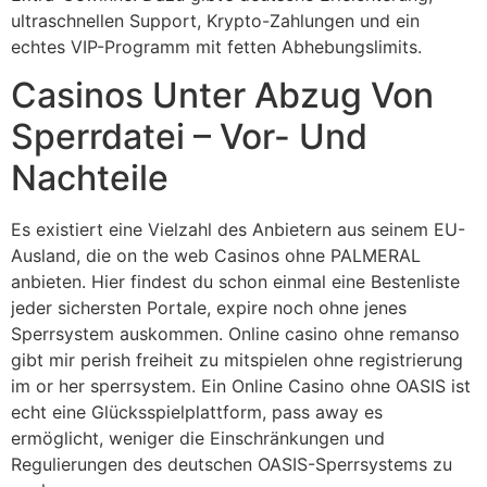
ultraschnellen Support, Krypto-Zahlungen und ein
echtes VIP-Programm mit fetten Abhebungslimits.
Casinos Unter Abzug Von
Sperrdatei – Vor- Und
Nachteile
Es existiert eine Vielzahl des Anbietern aus seinem EU-
Ausland, die on the web Casinos ohne PALMERAL
anbieten. Hier findest du schon einmal eine Bestenliste
jeder sichersten Portale, expire noch ohne jenes
Sperrsystem auskommen. Online casino ohne remanso
gibt mir perish freiheit zu mitspielen ohne registrierung
im or her sperrsystem. Ein Online Casino ohne OASIS ist
echt eine Glücksspielplattform, pass away es
ermöglicht, weniger die Einschränkungen und
Regulierungen des deutschen OASIS-Sperrsystems zu