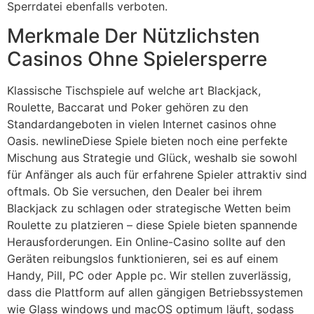
Sperrdatei ebenfalls verboten.
Merkmale Der Nützlichsten
Casinos Ohne Spielersperre
Klassische Tischspiele auf welche art Blackjack,
Roulette, Baccarat und Poker gehören zu den
Standardangeboten in vielen Internet casinos ohne
Oasis. newlineDiese Spiele bieten noch eine perfekte
Mischung aus Strategie und Glück, weshalb sie sowohl
für Anfänger als auch für erfahrene Spieler attraktiv sind
oftmals. Ob Sie versuchen, den Dealer bei ihrem
Blackjack zu schlagen oder strategische Wetten beim
Roulette zu platzieren – diese Spiele bieten spannende
Herausforderungen. Ein Online-Casino sollte auf den
Geräten reibungslos funktionieren, sei es auf einem
Handy, Pill, PC oder Apple pc. Wir stellen zuverlässig,
dass die Plattform auf allen gängigen Betriebssystemen
wie Glass windows und macOS optimum läuft, sodass