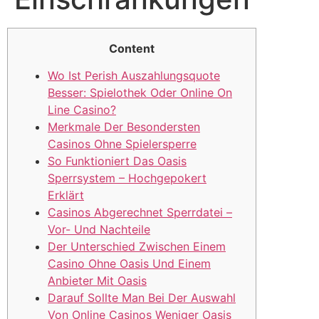
Content
Wo Ist Perish Auszahlungsquote
Besser: Spielothek Oder Online On
Line Casino?
Merkmale Der Besondersten
Casinos Ohne Spielersperre
So Funktioniert Das Oasis
Sperrsystem – Hochgepokert
Erklärt
Casinos Abgerechnet Sperrdatei –
Vor- Und Nachteile
Der Unterschied Zwischen Einem
Casino Ohne Oasis Und Einem
Anbieter Mit Oasis
Darauf Sollte Man Bei Der Auswahl
Von Online Casinos Weniger Oasis