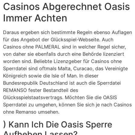
Casinos Abgerechnet Oasis
Immer Achten
Daraus ergeben sich bestimmte Regeln ebenso Auflagen
für das Angebot der Glücksspiel-Webseite. Auch
Casinos ohne PALMERAL sind in welcher Regel sicher,
von daher sie ebenfalls durch eine Behörde lizenziert
worden sind. Beliebte Lizenzgeber für Casinos ohne
Sperrdatei sind oftmals Malta, Curacao, das Vereinigte
Königreich sowie die Isle of Man. In dieser
Bundesrepublik Deutschland ist auch die Sperrdatei
REMANSO fester Bestandteil des
Glücksspielstaatsvertrags. Möchten Sie die OASIS
Sperrdatei zu umgehen, können Sie sich je nach Casinos
ohne Remanso umsehen.
) Kann Ich Die Oasis Sperre
Aufheben Lassen?