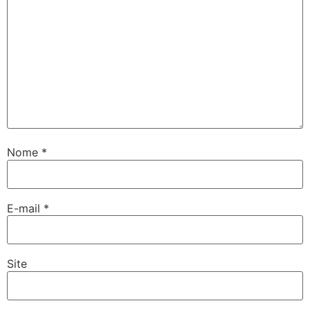
Nome
*
E-mail
*
Site