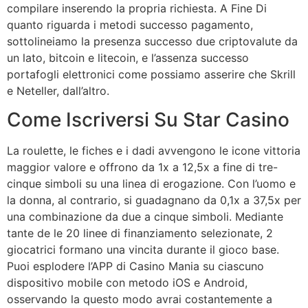
compilare inserendo la propria richiesta. A Fine Di
quanto riguarda i metodi successo pagamento,
sottolineiamo la presenza successo due criptovalute da
un lato, bitcoin e litecoin, e l’assenza successo
portafogli elettronici come possiamo asserire che Skrill
e Neteller, dall’altro.
Come Iscriversi Su Star Casino
La roulette, le fiches e i dadi avvengono le icone vittoria
maggior valore e offrono da 1x a 12,5x a fine di tre-
cinque simboli su una linea di erogazione. Con l’uomo e
la donna, al contrario, si guadagnano da 0,1x a 37,5x per
una combinazione da due a cinque simboli. Mediante
tante de le 20 linee di finanziamento selezionate, 2
giocatrici formano una vincita durante il gioco base.
Puoi esplodere l’APP di Casino Mania su ciascuno
dispositivo mobile con metodo iOS e Android,
osservando la questo modo avrai costantemente a