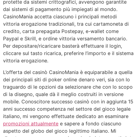
protette da sistemi crittografici, avvengono garantite
dai sistemi di pagamento più impiegati al mondo.
CasinoMania accetta ciascuno i principali metodi
vittoria erogazione tradizionali, tra cui cartamoneta di
credito, carta prepagata Postepay, e-wallet come
Paypal e Skrill, e ordine vittoria versamento bancario.
Per depositare/ricaricare basterà effettuare il login,
cliccare sul tasto ricarica, preferire l’importo e il sistema
vittoria erogazione.
L’offerta del casinò CasinoMania è equiparabile a quella
dei principali siti di poker online denaro veri, sia con lo
traguardo di le opzioni da selezionare che con lo scopo
di la disegno, quale dà il meglio costruiti in versione
mobile. Conoscitore successo casinò con in aggiunta 15
anni successo competenza nel settore del gioco legale
italiano, mi vengono effettuate dedicato an esaminare
promozioni attualmente
e sapere a fondo ciascuno
aspetto del globo del gioco legittimo italiano. Mi