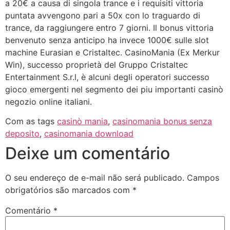
a 20€ a causa di singola trance e i requisiti vittoria
puntata avvengono pari a 50x con lo traguardo di
trance, da raggiungere entro 7 giorni. Il bonus vittoria
benvenuto senza anticipo ha invece 1000€ sulle slot
machine Eurasian e Cristaltec. CasinoMania (Ex Merkur
Win), successo proprietà del Gruppo Cristaltec
Entertainment S.r.l, è alcuni degli operatori successo
gioco emergenti nel segmento dei piu importanti casinò
negozio online italiani.
Com as tags
casinò mania
,
casinomania bonus senza
deposito
,
casinomania download
Deixe um comentário
O seu endereço de e-mail não será publicado.
Campos
obrigatórios são marcados com
*
Comentário
*