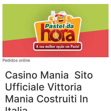
Pedidos online
Casino Mania ️ Sito
Ufficiale Vittoria
Mania Costruiti In
Italia