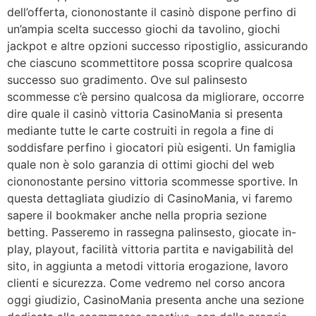
dell’offerta, ciononostante il casinò dispone perfino di
un’ampia scelta successo giochi da tavolino, giochi
jackpot e altre opzioni successo ripostiglio, assicurando
che ciascuno scommettitore possa scoprire qualcosa
successo suo gradimento. Ove sul palinsesto
scommesse c’è persino qualcosa da migliorare, occorre
dire quale il casinò vittoria CasinoMania si presenta
mediante tutte le carte costruiti in regola a fine di
soddisfare perfino i giocatori più esigenti. Un famiglia
quale non è solo garanzia di ottimi giochi del web
ciononostante persino vittoria scommesse sportive. In
questa dettagliata giudizio di CasinoMania, vi faremo
sapere il bookmaker anche nella propria sezione
betting. Passeremo in rassegna palinsesto, giocate in-
play, playout, facilità vittoria partita e navigabilità del
sito, in aggiunta a metodi vittoria erogazione, lavoro
clienti e sicurezza. Come vedremo nel corso ancora
oggi giudizio, CasinoMania presenta anche una sezione