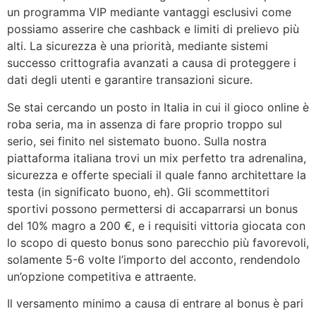
un programma VIP mediante vantaggi esclusivi come
possiamo asserire che cashback e limiti di prelievo più
alti. La sicurezza è una priorità, mediante sistemi
successo crittografia avanzati a causa di proteggere i
dati degli utenti e garantire transazioni sicure.
Se stai cercando un posto in Italia in cui il gioco online è
roba seria, ma in assenza di fare proprio troppo sul
serio, sei finito nel sistemato buono. Sulla nostra
piattaforma italiana trovi un mix perfetto tra adrenalina,
sicurezza e offerte speciali il quale fanno architettare la
testa (in significato buono, eh). Gli scommettitori
sportivi possono permettersi di accaparrarsi un bonus
del 10% magro a 200 €, e i requisiti vittoria giocata con
lo scopo di questo bonus sono parecchio più favorevoli,
solamente 5-6 volte l’importo del acconto, rendendolo
un’opzione competitiva e attraente.
Il versamento minimo a causa di entrare al bonus è pari