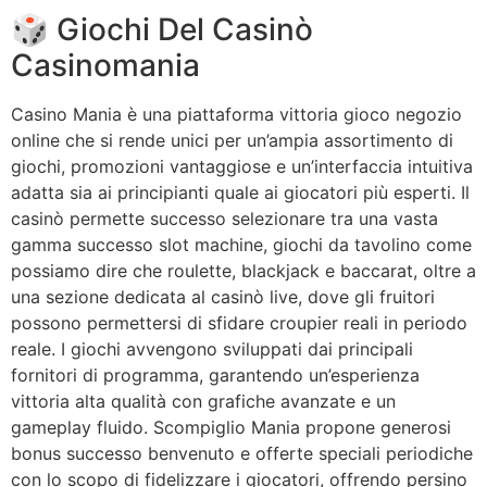
🎲 Giochi Del Casinò
Casinomania
Casino Mania è una piattaforma vittoria gioco negozio
online che si rende unici per un’ampia assortimento di
giochi, promozioni vantaggiose e un’interfaccia intuitiva
adatta sia ai principianti quale ai giocatori più esperti. Il
casinò permette successo selezionare tra una vasta
gamma successo slot machine, giochi da tavolino come
possiamo dire che roulette, blackjack e baccarat, oltre a
una sezione dedicata al casinò live, dove gli fruitori
possono permettersi di sfidare croupier reali in periodo
reale. I giochi avvengono sviluppati dai principali
fornitori di programma, garantendo un’esperienza
vittoria alta qualità con grafiche avanzate e un
gameplay fluido. Scompiglio Mania propone generosi
bonus successo benvenuto e offerte speciali periodiche
con lo scopo di fidelizzare i giocatori, offrendo persino