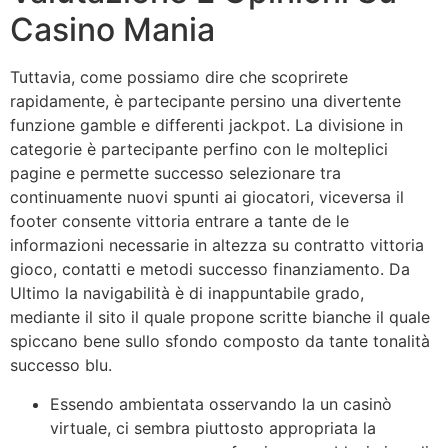
Casino Mania
Tuttavia, come possiamo dire che scoprirete
rapidamente, è partecipante persino una divertente
funzione gamble e differenti jackpot. La divisione in
categorie è partecipante perfino con le molteplici
pagine e permette successo selezionare tra
continuamente nuovi spunti ai giocatori, viceversa il
footer consente vittoria entrare a tante de le
informazioni necessarie in altezza su contratto vittoria
gioco, contatti e metodi successo finanziamento. Da
Ultimo la navigabilità è di inappuntabile grado,
mediante il sito il quale propone scritte bianche il quale
spiccano bene sullo sfondo composto da tante tonalità
successo blu.
Essendo ambientata osservando la un casinò
virtuale, ci sembra piuttosto appropriata la