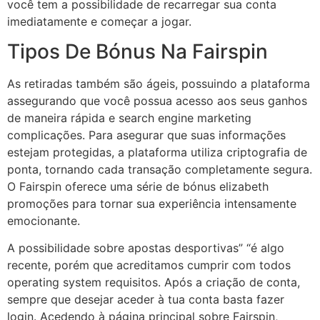
você tem a possibilidade de recarregar sua conta
imediatamente e começar a jogar.
Tipos De Bónus Na Fairspin
As retiradas também são ágeis, possuindo a plataforma
assegurando que você possua acesso aos seus ganhos
de maneira rápida e search engine marketing
complicações. Para asegurar que suas informações
estejam protegidas, a plataforma utiliza criptografia de
ponta, tornando cada transação completamente segura.
O Fairspin oferece uma série de bónus elizabeth
promoções para tornar sua experiência intensamente
emocionante.
A possibilidade sobre apostas desportivas” “é algo
recente, porém que acreditamos cumprir com todos
operating system requisitos. Após a criação de conta,
sempre que desejar aceder à tua conta basta fazer
login. Acedendo à página principal sobre Fairspin,