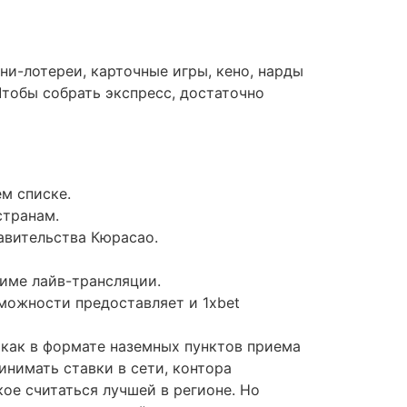
ни-лотереи, карточные игры, кено, нарды
тобы собрать экспресс, достаточно
м списке.
странам.
равительства Кюрасао.
жиме лайв-трансляции.
зможности предоставляет и 1xbet
 как в формате наземных пунктов приема
ринимать ставки в сети, контора
ое считаться лучшей в регионе. Но