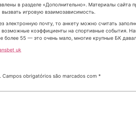
авлены в разделе «Дополнительно». Материалы сайта п
т вызвать игровую взаимозависимость.
з электронную почту, то анкету можно считать заполн
е возможные коэффициенты на спортивные события. Н
 более 55 — это очень мало, многие крупные БК дава
ansbet uk
.
Campos obrigatórios são marcados com
*