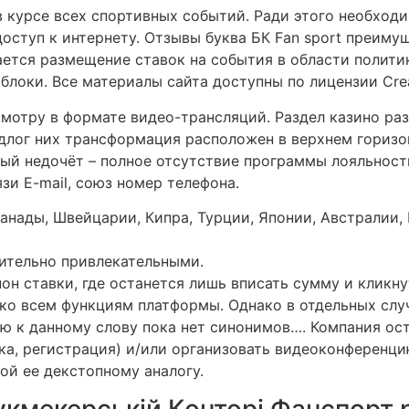
в курсе всех спортивных событий. Ради этого необход
доступ к интернету. Отзывы буква БК Fan sport преим
ется размещение ставок на события в области политик
оки. Все материалы сайта доступны по лицензии Creativ
смотру в формате видео-трансляций. Раздел казино ра
длог них трансформация расположен в верхнем горизон
ый недочёт – полное отсутствие программы лояльности.
язи E-mail, союз номер телефона.
анады, Швейцарии, Кипра, Турции, Японии, Австралии,
ительно привлекательными.
н ставки, где останется лишь вписать сумму и кликнут
ко всем функциям платформы. Однако в отдельных слу
ю к данному слову пока нет синонимов…. Компания ост
ка, регистрация) и/или организовать видеоконференци
ой ее декстопному аналогу.