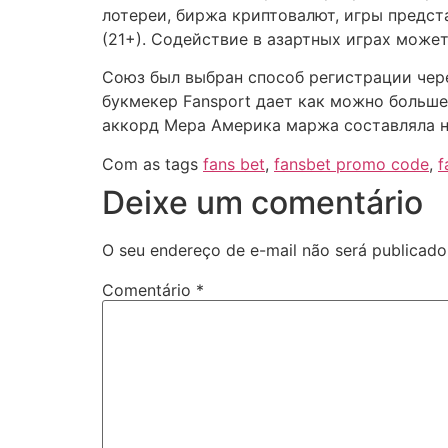
лотереи, биржа криптовалют, игры предст
(21+). Содействие в азартных играх може
Союз был выбран способ регистрации чере
букмекер Fansport дает как можно больш
аккорд Мера Америка маржа составляла не
Com as tags
fans bet
,
fansbet promo code
,
f
Deixe um comentário
O seu endereço de e-mail não será publicado
Comentário
*