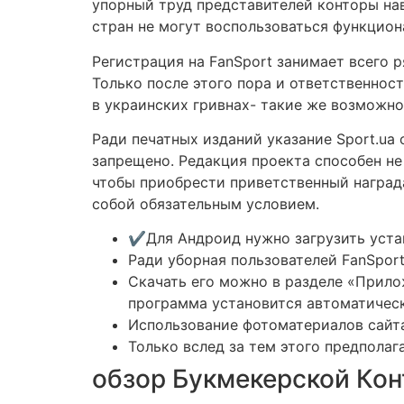
упорный труд представителей конторы на
стран не могут воспользоваться функцион
Регистрация на FanSport занимает всего 
Только после этого пора и ответственност
в украинских гривнах- такие же возможно
Ради печатных изданий указание Sport.ua
запрещено. Редакция проекта способен не
чтобы приобрести приветственный наград
собой обязательным условием.
✔️Для Андроид нужно загрузить уста
Ради уборная пользователей FanSpor
Скачать его можно в разделе «Прило
программа установится автоматическ
Использование фотоматериалов сайта
Только вслед за тем этого предполаг
обзор Букмекерской Ко