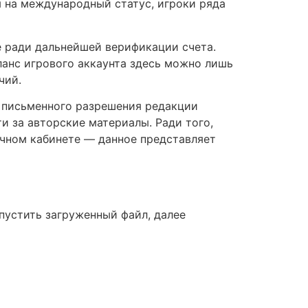
 на международный статус, игроки ряда
е ради дальнейшей верификации счета.
аланс игрового аккаунта здесь можно лишь
чий.
з письменного разрешения редакции
и за авторские материалы. Ради того,
ичном кабинете — данное представляет
пустить загруженный файл, далее