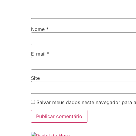
Nome
*
E-mail
*
Site
Salvar meus dados neste navegador para a