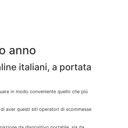
mo anno
ine italiani, a portata
iduare in modo conveniente quello che più
 di aver questi siti operatori di scommesse
vigazione da dispositivo portatile, sia da