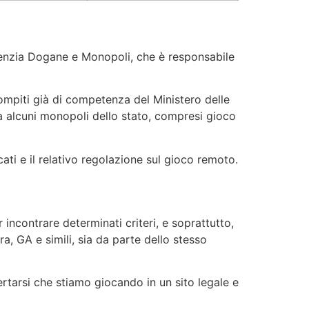
 Agenzia Dogane e Monopoli, che è responsabile
ompiti già di competenza del Ministero delle
da alcuni monopoli dello stato, compresi gioco
cati e il relativo regolazione sul gioco remoto.
 incontrare determinati criteri, e soprattutto,
a, GA e simili, sia da parte dello stesso
certarsi che stiamo giocando in un sito legale e