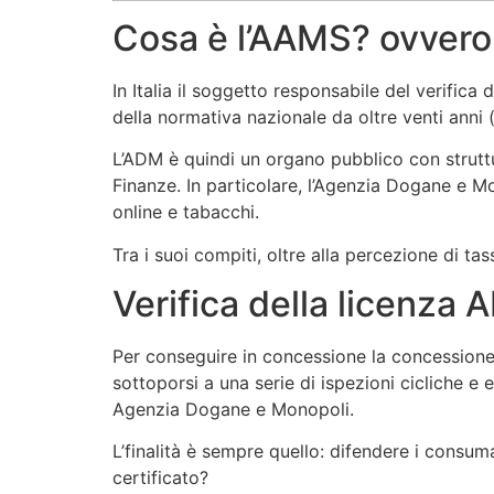
Cosa è l’AAMS? ovver
In Italia il soggetto responsabile del verific
della normativa nazionale da oltre venti anni
L’ADM è quindi un organo pubblico con struttu
Finanze. In particolare, l’Agenzia Dogane e M
online e tabacchi.
Tra i suoi compiti, oltre alla percezione di ta
Verifica della licenza AD
Per conseguire in concessione la concessione AD
sottoporsi a una serie di ispezioni cicliche e
Agenzia Dogane e Monopoli.
L’finalità è sempre quello: difendere i consuma
certificato?