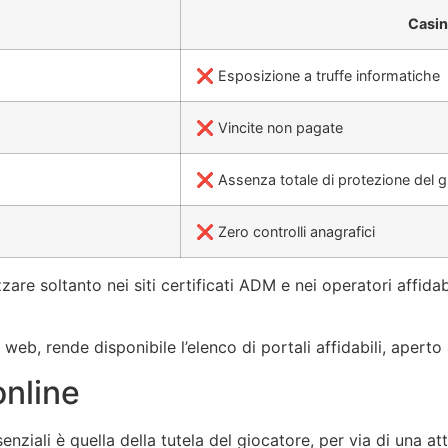
Casin
❌ Esposizione a truffe informatiche
❌ Vincite non pagate
❌ Assenza totale di protezione del g
❌ Zero controlli anagrafici
zare soltanto nei siti certificati ADM e nei operatori affidab
 web, rende disponibile l’elenco di portali affidabili, aperto
online
enziali è quella della tutela del giocatore, per via di una at