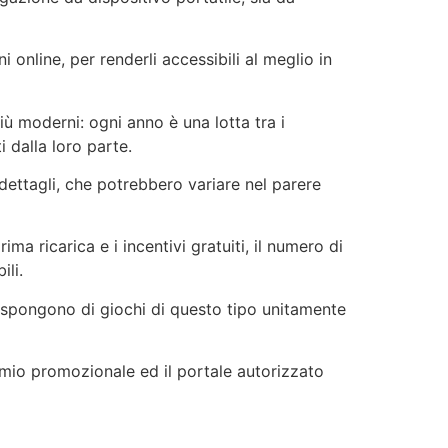
 online, per renderli accessibili al meglio in
iù moderni: ogni anno è una lotta tra i
i dalla loro parte.
i dettagli, che potrebbero variare nel parere
a ricarica e i incentivi gratuiti, il numero di
ili.
dispongono di giochi di questo tipo unitamente
premio promozionale ed il portale autorizzato