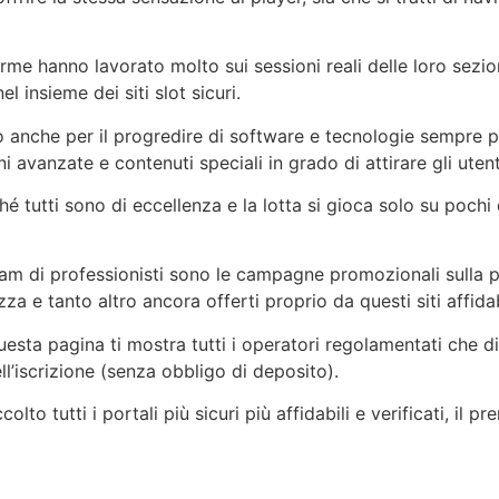
orme hanno lavorato molto sui sessioni reali delle loro sezioni
 insieme dei siti slot sicuri.
io anche per il progredire di software e tecnologie sempre p
i avanzate e contenuti speciali in grado di attirare gli utent
iché tutti sono di eccellenza e la lotta si gioca solo su poch
m di professionisti sono le campagne promozionali sulla prim
urezza e tanto altro ancora offerti proprio da questi siti affidab
uesta pagina ti mostra tutti i operatori regolamentati che 
l’iscrizione (senza obbligo di deposito).
o tutti i portali più sicuri più affidabili e verificati, il 