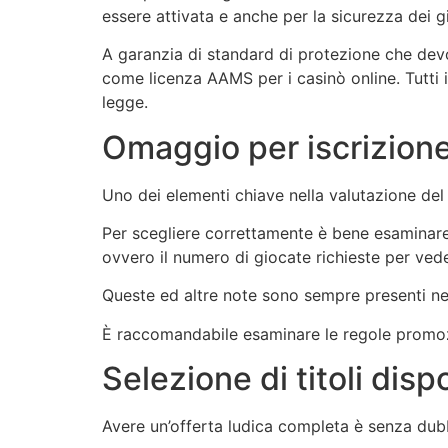
essere attivata e anche per la sicurezza dei g
A garanzia di standard di protezione che devo
come licenza AAMS per i casinò online. Tutti 
legge.
Omaggio per iscrizion
Uno dei elementi chiave nella valutazione del s
Per scegliere correttamente è bene esaminare a
ovvero il numero di giocate richieste per ved
Queste ed altre note sono sempre presenti nel
È raccomandabile esaminare le regole promozi
Selezione di titoli dispo
Avere un’offerta ludica completa è senza dubb