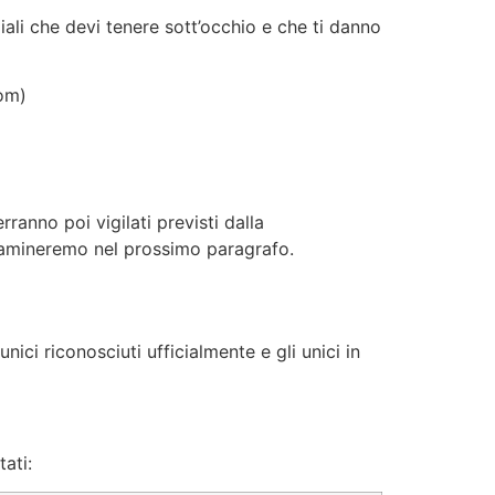
iali che devi tenere sott’occhio e che ti danno
com)
ranno poi vigilati previsti dalla
samineremo nel prossimo paragrafo.
nici riconosciuti ufficialmente e gli unici in
tati: