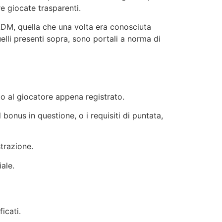
e giocate trasparenti.
 ADM, quella che una volta era conosciuta
lli presenti sopra, sono portali a norma di
rto al giocatore appena registrato.
onus in questione, o i requisiti di puntata,
trazione.
ale.
icati.