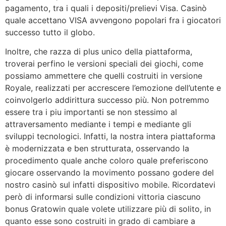
pagamento, tra i quali i depositi/prelievi Visa. Casinò
quale accettano VISA avvengono popolari fra i giocatori
successo tutto il globo.
Inoltre, che razza di plus unico della piattaforma,
troverai perfino le versioni speciali dei giochi, come
possiamo ammettere che quelli costruiti in versione
Royale, realizzati per accrescere l’emozione dell’utente e
coinvolgerlo addirittura successo più. Non potremmo
essere tra i piu importanti se non stessimo al
attraversamento mediante i tempi e mediante gli
sviluppi tecnologici. Infatti, la nostra intera piattaforma
è modernizzata e ben strutturata, osservando la
procedimento quale anche coloro quale preferiscono
giocare osservando la movimento possano godere del
nostro casinò sul infatti dispositivo mobile. Ricordatevi
però di informarsi sulle condizioni vittoria ciascuno
bonus Gratowin quale volete utilizzare più di solito, in
quanto esse sono costruiti in grado di cambiare a