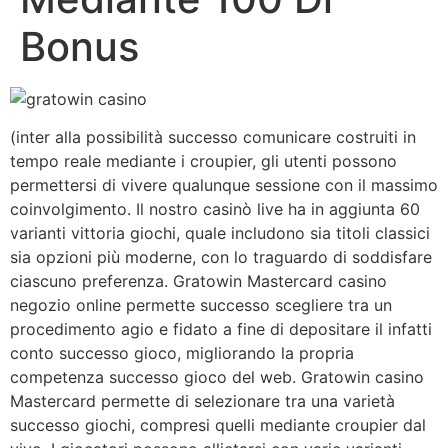
Bonus
(inter alla possibilità successo comunicare costruiti in
tempo reale mediante i croupier, gli utenti possono
permettersi di vivere qualunque sessione con il massimo
coinvolgimento. Il nostro casinò live ha in aggiunta 60
varianti vittoria giochi, quale includono sia titoli classici
sia opzioni più moderne, con lo traguardo di soddisfare
ciascuno preferenza. Gratowin Mastercard casino
negozio online permette successo scegliere tra un
procedimento agio e fidato a fine di depositare il infatti
conto successo gioco, migliorando la propria
competenza successo gioco del web. Gratowin casino
Mastercard permette di selezionare tra una varietà
successo giochi, compresi quelli mediante croupier dal