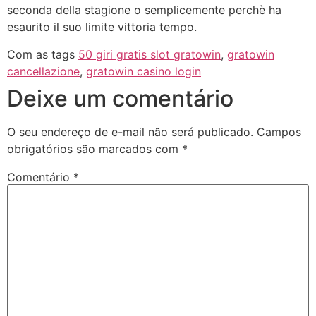
seconda della stagione o semplicemente perchè ha
esaurito il suo limite vittoria tempo.
Com as tags
50 giri gratis slot gratowin
,
gratowin
cancellazione
,
gratowin casino login
Deixe um comentário
O seu endereço de e-mail não será publicado.
Campos
obrigatórios são marcados com
*
Comentário
*