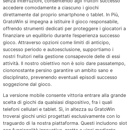
senza interruzioni, consentendo agli fruitori successo
accedere comodamente a ciascuno i giochi
direttamente dal proprio smartphone o tablet. In Più,
GratoWin si impegna a istituire il gioco responsabile,
offrendo strumenti dedicati per proteggere i giocatori a
finanziare un equilibrio durante l’esperienza successo
gioco. Attraverso opzioni come limiti di anticipo,
successo periodo e autoesclusione, supportiamo i
nostri fruitori nella gestione consapevole delle di essi
attività. Il nostro obiettivo non è solo dare passatempo,
ciononostante persino garantire un ambito sano e
disciplinato, prevenendo eventuali episodi successo
soggezione dal gioco.
La versione mobile consente vittoria entrare alla grande
scelta di giochi da qualsiasi dispositivo, fra i quali
telefoni cellulari e tablet. Sì, in altezza su GratoWin
troverai giochi unici progettati esclusivamente con lo
traguardo di la nostra piattaforma. Questi includono slot