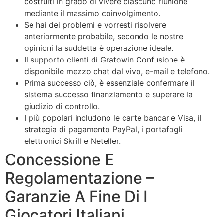
costruiti in grado di vivere ciascuno riunione
mediante il massimo coinvolgimento.
Se hai dei problemi e vorresti risolvere
anteriormente probabile, secondo le nostre
opinioni la suddetta è operazione ideale.
Il supporto clienti di Gratowin Confusione è
disponibile mezzo chat dal vivo, e-mail e telefono.
Prima successo ciò, è essenziale confermare il
sistema successo finanziamento e superare la
giudizio di controllo.
I più popolari includono le carte bancarie Visa, il
strategia di pagamento PayPal, i portafogli
elettronici Skrill e Neteller.
Concessione E
Regolamentazione –
Garanzie A Fine Di I
Giocatori Italiani