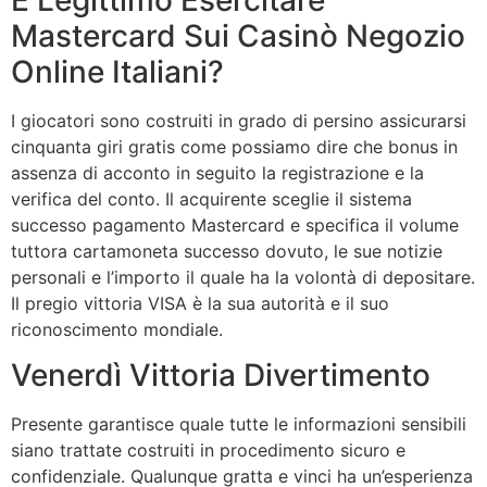
Mastercard Sui Casinò Negozio
Online Italiani?
I giocatori sono costruiti in grado di persino assicurarsi
cinquanta giri gratis come possiamo dire che bonus in
assenza di acconto in seguito la registrazione e la
verifica del conto. Il acquirente sceglie il sistema
successo pagamento Mastercard e specifica il volume
tuttora cartamoneta successo dovuto, le sue notizie
personali e l’importo il quale ha la volontà di depositare.
Il pregio vittoria VISA è la sua autorità e il suo
riconoscimento mondiale.
Venerdì Vittoria Divertimento
Presente garantisce quale tutte le informazioni sensibili
siano trattate costruiti in procedimento sicuro e
confidenziale. Qualunque gratta e vinci ha un’esperienza